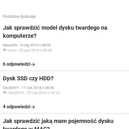
Podobne dyskusje
Jak sprawdzić model dysku twardego na
komputerze?
Meastrio
-
3 maj 2014 o 08:54
nunu
-
23 paź 2019 o 05:36
6 odpowiedzi
Dysk SSD czy HDD?
GeoXXYY
-
11 cze 2014 o 08:50
GeoXXYY
-
23 cze 2014 o 10:14
4 odpowiedzi
Jak sprawdzić jaką mam pojemność dysku