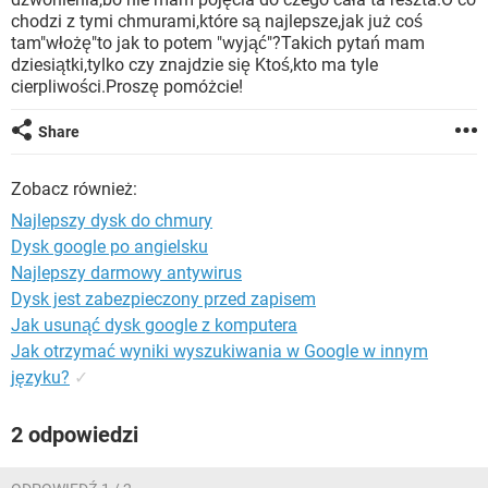
WINDOWS 10
chodzi z tymi chmurami,które są najlepsze,jak już coś
tam"włożę"to jak to potem "wyjąć"?Takich pytań mam
dziesiątki,tylko czy znajdzie się Ktoś,kto ma tyle
cierpliwości.Proszę pomóżcie!
Share
Zobacz również:
Najlepszy dysk do chmury
Dysk google po angielsku
Najlepszy darmowy antywirus
Dysk jest zabezpieczony przed zapisem
Jak usunąć dysk google z komputera
Jak otrzymać wyniki wyszukiwania w Google w innym
języku?
✓
2 odpowiedzi