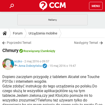
MENU
STRONA GŁÓWNA
YOUTUBE
TIKTOK
PORADY
Forum
Urządzenia mobilne
GRY
WHATSAPP
PlayStation
TIKTOK
DO POBRANIA
Poprzedni Temat
Następny Temat
SPOTIFY
NETFLIX
GRY
WHATSAPP
Chmury
INSTAGRAM
ANDROID
FACEBOOK
TIKTOK
Rozwiązany
/Zamknięty
FORUM
SPOTIFY
NETFLIX
WINDOWS 10
GRY
WHATSAPP
oczko
- 2 maj 2016 o 09:57
INSTAGRAM
COVID-19
FACEBOOK
TIKTOK
ARTYKUŁY
Anna Dobrzyńska
-
15 maj 2016 o 19:47
IOS
NETFLIX
WINDOWS 10
GRY
WHATSAPP
INSTAGRAM
COVID-19
FACEBOOK
TIKTOK
Dopiero zaczęłam przygodę z tabletem Alcatel one Touche
SPOTIFY
NETFLIX
P310x i internetem wogóle.
WINDOWS 10
GRY
WHATSAPP
Gdzie zdobyć instrukcję do tego urządzenia po polsku.Do
INSTAGRAM
FACEBOOK
czego służą te wszystkie aplikacje,które są na tym
SPOTIFY
NETFLIX
WINDOWS 10
tablecie.Jestem zielona,czy jest Ktoś,kto pomoże mi to
INSTAGRAM
FACEBOOK
wszystko zrozumieć?Telefonu też używam tylko do
dzwonienia,bo nie mam pojęcia do czego cała ta reszta.O co