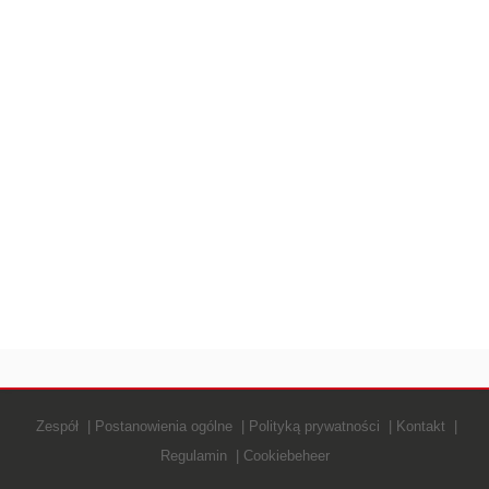
Zespół
Postanowienia ogólne
Polityką prywatności
Kontakt
Regulamin
Cookiebeheer