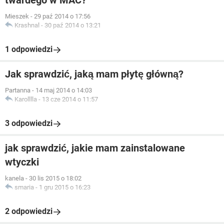
twardego w MAC?
Mieszek
-
29 paź 2014 o 17:56
Krashnal
-
30 paź 2014 o 13:21
1 odpowiedzi
Jak sprawdzić, jaką mam płytę główną?
Partanna
-
14 maj 2014 o 14:03
Karolllla
-
13 cze 2014 o 11:57
3 odpowiedzi
jak sprawdzić, jakie mam zainstalowane
wtyczki
kanela
-
30 lis 2015 o 18:02
smaria
-
1 gru 2015 o 16:23
2 odpowiedzi