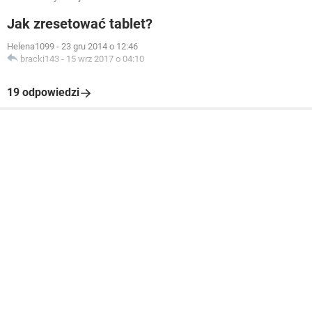
Jak zresetować tablet?
Helena1099
-
23 gru 2014 o 12:46
bracki143
-
15 wrz 2017 o 04:10
19 odpowiedzi