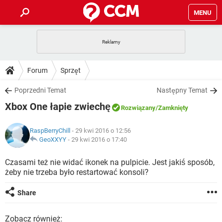
MENU
STRONA GŁÓWNA
YOUTUBE
TIKTOK
PORADY
Forum
Sprzęt
GRY
WHATSAPP
PlayStation
TIKTOK
DO POBRANIA
Poprzedni Temat
Następny Temat
SPOTIFY
NETFLIX
GRY
WHATSAPP
Xbox One łapie zwiechę
INSTAGRAM
ANDROID
FACEBOOK
TIKTOK
Rozwiązany
/Zamknięty
FORUM
SPOTIFY
NETFLIX
WINDOWS 10
GRY
WHATSAPP
RaspBerryChill
- 29 kwi 2016 o 12:56
INSTAGRAM
COVID-19
FACEBOOK
TIKTOK
ARTYKUŁY
GeoXXYY
-
29 kwi 2016 o 17:40
IOS
NETFLIX
WINDOWS 10
GRY
WHATSAPP
INSTAGRAM
COVID-19
FACEBOOK
TIKTOK
Czasami też nie widać ikonek na pulpicie. Jest jakiś sposób,
SPOTIFY
NETFLIX
żeby nie trzeba było restartować konsoli?
WINDOWS 10
GRY
WHATSAPP
INSTAGRAM
FACEBOOK
SPOTIFY
NETFLIX
Share
WINDOWS 10
INSTAGRAM
FACEBOOK
Zobacz również: