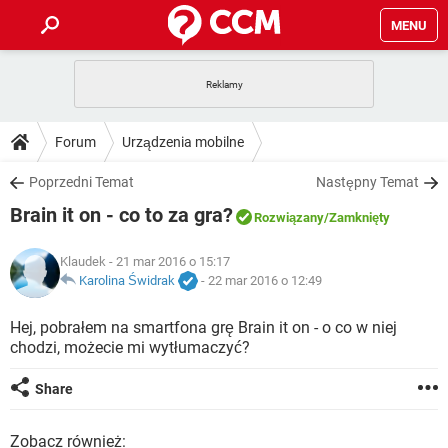
MENU
STRONA GŁÓWNA
YOUTUBE
TIKTOK
PORADY
Forum
Urządzenia mobilne
GRY
WHATSAPP
PlayStation
TIKTOK
DO POBRANIA
Poprzedni Temat
Następny Temat
SPOTIFY
NETFLIX
GRY
WHATSAPP
Brain it on - co to za gra?
INSTAGRAM
ANDROID
FACEBOOK
TIKTOK
Rozwiązany
/Zamknięty
FORUM
SPOTIFY
NETFLIX
WINDOWS 10
GRY
WHATSAPP
Klaudek
- 21 mar 2016 o 15:17
INSTAGRAM
COVID-19
FACEBOOK
TIKTOK
ARTYKUŁY
Karolina Świdrak
-
22 mar 2016 o 12:49
IOS
NETFLIX
WINDOWS 10
GRY
WHATSAPP
INSTAGRAM
COVID-19
FACEBOOK
TIKTOK
Hej, pobrałem na smartfona grę Brain it on - o co w niej
SPOTIFY
NETFLIX
chodzi, możecie mi wytłumaczyć?
WINDOWS 10
GRY
WHATSAPP
INSTAGRAM
FACEBOOK
SPOTIFY
NETFLIX
Share
WINDOWS 10
INSTAGRAM
FACEBOOK
Zobacz również: