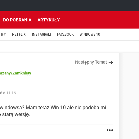
DO POBRANIA
ARTYKUŁY
TIFY
NETFLIX
INSTAGRAM
FACEBOOK
WINDOWS 10
Następny Temat
ązany
/Zamknięty
16 à 11:16
 windowsa? Mam teraz Win 10 ale nie podoba mi
ę starą wersję.