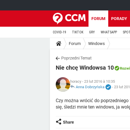
FORUM
PORADY
COVID-19
TIKTOK
GRY
WHATSAPP
SPO
Forum
Windows
Poprzedni Temat
Nie chcę Windowsa 10
Rozwi
horacy
- 23 lut 2016 à 10:35
Anna Dobrzyńska
-
23 lut 20
Czy można wrócić do poprzedniego
się, śledzi mnie ten windows, ja wol
Share