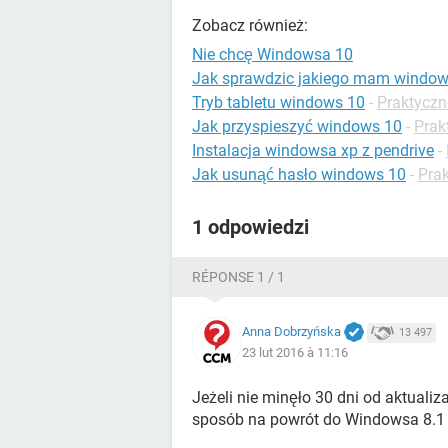
Zobacz również:
Nie chcę Windowsa 10
Jak sprawdzic jakiego mam windo
Tryb tabletu windows 10
-
Praktyczn
Jak przyspieszyć windows 10
-
Prak
Instalacja windowsa xp z pendrive
-
Jak usunąć hasło windows 10
-
Pra
1 odpowiedzi
RÉPONSE 1 / 1
Anna Dobrzyńska
13 497
23 lut 2016 à 11:16
Jeżeli nie minęło 30 dni od aktuali
sposób na powrót do Windowsa 8.1