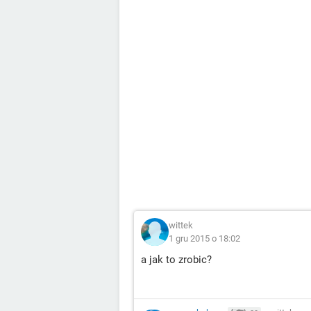
wittek
1 gru 2015 o 18:02
a jak to zrobic?