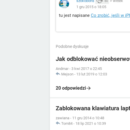
szokobons
>
wittek
80
1 gru 2015 o 18:05
tu jest napisane
Co zrobić, jeśli w i
Podobne dyskusje
Jak odblokować nieobserwo
Andmar
-
3 kwi 2017 o 22:45
Mejson
-
13 lut 2019 o 12:03
20 odpowiedzi
Zablokowana klawiatura lapt
zawiana
-
11 gru 2014 o 10:48
Tom84
-
18 lip 2021 o 10:39