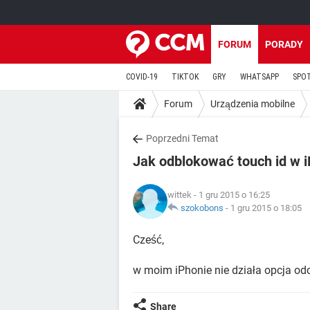
FORUM
PORADY
COVID-19
TIKTOK
GRY
WHATSAPP
SPO
Forum
Urządzenia mobilne
Poprzedni Temat
Jak odblokować touch id w 
wittek
- 1 gru 2015 o 16:25
szokobons
-
1 gru 2015 o 18:05
Cześć,
w moim iPhonie nie działa opcja odc
Share