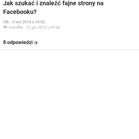
Jak szukać i znaleźć fajne strony na
Facebooku?
Olk
-
3 wrz 2014 o 10:52
Karolllla
-
21 gru 2015 o 07:06
8 odpowiedzi