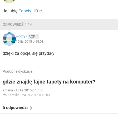
Ja lubię
Tapety HD
.
ODPOWIEDŹ 4 / 4
woozy7
1
19 lis 2015 o 15:08
dzięki za opcje, się przydały
Podobne dyskusje
gdzie znajdę fajne tapety na komputer?
smaria
-
18 lis 2015 o 17:50
Karolllla
-
24 lis 2015 o 10:03
5 odpowiedzi