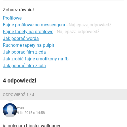
WINDOWS 10
Zobacz również:
Profilowe
Fajne profilowe na messengera
- Najlepszą odpowiedź
Fajne tapety na profilowe
- Najlepszą odpowiedź
Jak pobrać worda
Ruchome tapety na pulpit
Jak pobrac film z cda
Jak zrobić fajne emotikony na fb
Jak pobrać film z cda
4 odpowiedzi
ODPOWIEDŹ 1 / 4
wan
9 lis 2015 o 14:58
ja polecam hipster wallpaper