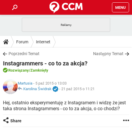
MENU
STRONA GŁÓWNA
YOUTUBE
TIKTOK
PORADY
Forum
Internet
GRY
WHATSAPP
PlayStation
TIKTOK
DO POBRANIA
Poprzedni Temat
Następny Temat
SPOTIFY
NETFLIX
GRY
WHATSAPP
Instagrammers - co to za akcja?
INSTAGRAM
ANDROID
FACEBOOK
TIKTOK
FORUM
SPOTIFY
NETFLIX
Rozwiązany
/Zamknięty
WINDOWS 10
GRY
WHATSAPP
INSTAGRAM
COVID-19
FACEBOOK
TIKTOK
ARTYKUŁY
Martusia
- 5 paź 2015 o 13:03
IOS
NETFLIX
WINDOWS 10
GRY
WHATSAPP
Karolina Świdrak
-
21 paź 2015 o 11:21
INSTAGRAM
COVID-19
FACEBOOK
TIKTOK
SPOTIFY
NETFLIX
Hej, ostatnio eksperymentuję z Instagramem i widzę że jest
WINDOWS 10
GRY
WHATSAPP
taka strona Instagrammers - co to za akcja, o co chodzi?
INSTAGRAM
FACEBOOK
SPOTIFY
NETFLIX
WINDOWS 10
Share
INSTAGRAM
FACEBOOK