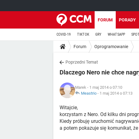
FORUM
PORADY
COVID-19
TIKTOK
GRY
WHATSAPP
SPO
Forum
Oprogramowanie
Poprzedni Temat
Dlaczego Nero nie chce nagr
Marek
- 1 maj 2014 o 07:10
Meastrio
-
1 maj 2014 o 07:13
Witajcie,
korzystam z Nero. Od kilku dni prog
Kiedy próbuję uruchomić nagrywanie
a potem pokazuje się komunikat, że