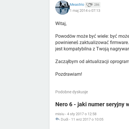
Meastrio
286
1 maj 2014 o 07:13
Witaj,
Powodów może być wiele: być może k
powinieneś zaktualizować firmware. 
jest kompatybilna z Twoją nagrywar
Zacząłbym od aktualizacji oprogra
Pozdrawiam!
Podobne dyskusje
Nero 6 - jaki numer seryjny 
misiu
-
4 sty 2017 o 12:58
Dudi
-
11 wrz 2017 o 10:05