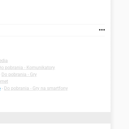
edia
Do pobrania - Komunikatory
-
Do pobrania - Gry
ernet
o
-
Do pobrania - Gry na smartfony