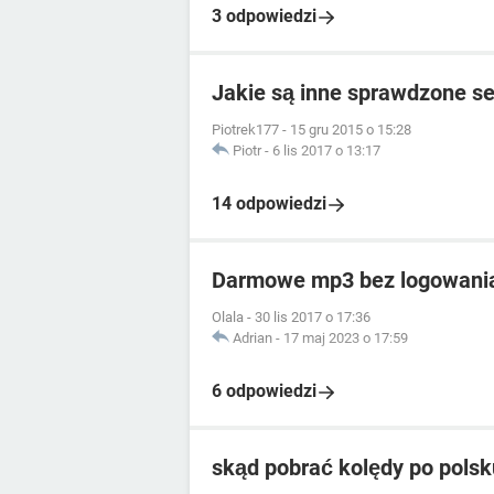
3 odpowiedzi
Jakie są inne sprawdzone se
Piotrek177
-
15 gru 2015 o 15:28
Piotr
-
6 lis 2017 o 13:17
14 odpowiedzi
Darmowe mp3 bez logowani
Olala
-
30 lis 2017 o 17:36
Adrian
-
17 maj 2023 o 17:59
6 odpowiedzi
skąd pobrać kolędy po pols