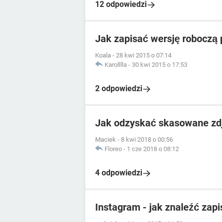
12 odpowiedzi
Jak zapisać wersję roboczą 
Koala
-
28 kwi 2015 o 07:14
Karolllla
-
30 kwi 2015 o 17:53
2 odpowiedzi
Jak odzyskać skasowane zdj
Maciek
-
8 kwi 2018 o 00:56
Floreo
-
1 cze 2018 o 08:12
4 odpowiedzi
Instagram - jak znaleźć zap