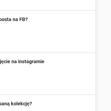
posta na FB?
ęcie na instagramie
isaną kolekcję?