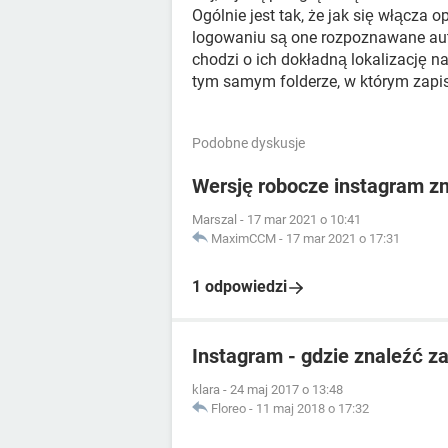
Ogólnie jest tak, że jak się włącza
logowaniu są one rozpoznawane autom
chodzi o ich dokładną lokalizację n
tym samym folderze, w którym zapis
Podobne dyskusje
Wersję robocze instagram zn
Marszal
-
17 mar 2021 o 10:41
MaximCCM
-
17 mar 2021 o 17:31
1 odpowiedzi
Instagram - gdzie znaleźć z
klara
-
24 maj 2017 o 13:48
Floreo
-
11 maj 2018 o 17:32