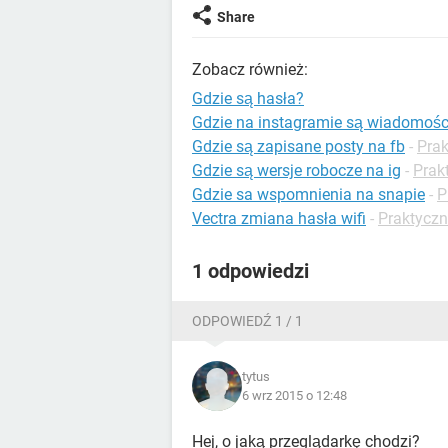
Share
Zobacz również:
Gdzie są hasła?
Gdzie na instagramie są wiadomośc
Gdzie są zapisane posty na fb
-
Prak
Gdzie są wersje robocze na ig
-
Prak
Gdzie sa wspomnienia na snapie
-
P
Vectra zmiana hasła wifi
-
Praktyczn
1 odpowiedzi
ODPOWIEDŹ 1 / 1
tytus
6 wrz 2015 o 12:48
Hej, o jaką przeglądarkę chodzi?