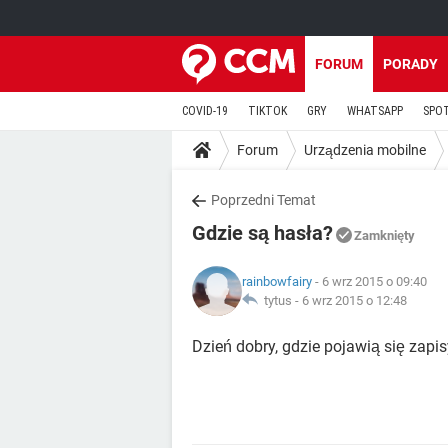
FORUM
PORADY
COVID-19
TIKTOK
GRY
WHATSAPP
SPO
Forum
Urządzenia mobilne
Poprzedni Temat
Gdzie są hasła?
Zamknięty
rainbowfairy
- 6 wrz 2015 o 09:40
tytus -
6 wrz 2015 o 12:48
Dzień dobry, gdzie pojawią się zap