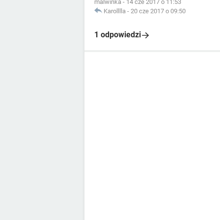
malwinka
-
14 cze 2017 o 11:53
Karolllla
-
20 cze 2017 o 09:50
1 odpowiedzi