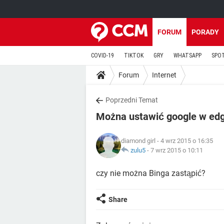
FORUM
PORADY
COVID-19
TIKTOK
GRY
WHATSAPP
SPO
Forum
Internet
Poprzedni Temat
Można ustawić google w ed
diamond girl
- 4 wrz 2015 o 16:35
zulu5
-
7 wrz 2015 o 10:11
czy nie można Binga zastąpić?
Share