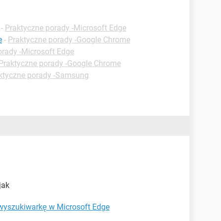
-
Praktyczne porady -Microsoft Edge
e
-
Praktyczne porady -Google Chrome
orady -Microsoft Edge
Praktyczne porady -Google Chrome
ktyczne porady -Samsung
jak
wyszukiwarkę w Microsoft Edge