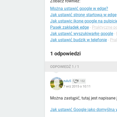
Zobacz również:
Można ustawić google w edge?
Jak ustawić stronę startową w edge
Jak ustawic ikone google na pulpici
Pasek zakładek edge
-
Praktyczne p
Jak ustawić wyszukiwarkę google
-
Jak ustawić budzik w telefonie
-
Pra
1 odpowiedzi
ODPOWIEDŹ 1 / 1
zulu5
152
7 wrz 2015 o 10:11
Można zastąpić, tutaj jest napisane 
Jak ustawić Google jako domyślną 