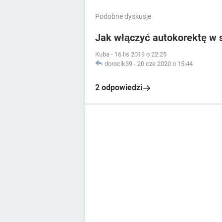
Podobne dyskusje
Jak włączyć autokorektę w 
Kuba
-
16 lis 2019 o 22:25
dorocik39
-
20 cze 2020 o 15:44
2 odpowiedzi