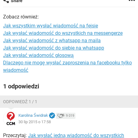
Share
WINDOWS 10
Zobacz również:
Jak wszystkim wysłać wiadomość na fejsie
Jak wysłać wiadomość do wszystkich na messengerze
Jak wysłać wiadomość z whatsapp na maila
Jak wysłać wiadomość do siebie na whatsapp
Jak wysłać wiadomość głosową
Dlaczego nie mogę wysłać zaproszenia na facebooku tylko
wiadomość
1 odpowiedzi
ODPOWIEDŹ 1 / 1
Karolina Świdrak
9 019
30 lip 2015 o 17:58
Przeczytaj:
Jak wysłać jedną wiadomość do wszystkich