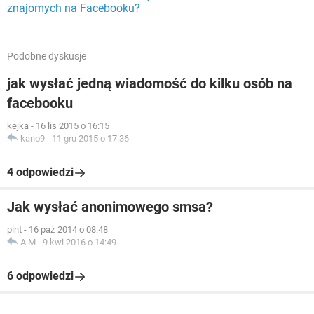
znajomych na Facebooku?
Podobne dyskusje
jak wysłać jedną wiadomość do kilku osób na
facebooku
kejka
-
16 lis 2015 o 16:15
kano9
-
11 gru 2015 o 17:36
4 odpowiedzi
Jak wysłać anonimowego smsa?
pint
-
16 paź 2014 o 08:48
A.M
-
9 kwi 2016 o 14:49
6 odpowiedzi