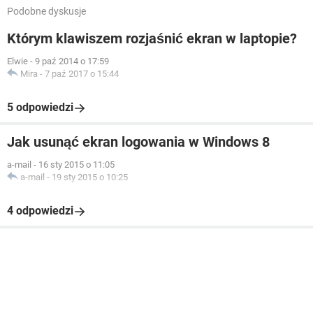
Podobne dyskusje
Którym klawiszem rozjaśnić ekran w laptopie?
Elwie
-
9 paź 2014 o 17:59
Mira
-
7 paź 2017 o 15:44
5 odpowiedzi
Jak usunąć ekran logowania w Windows 8
a-mail
-
16 sty 2015 o 11:05
a-mail
-
19 sty 2015 o 10:25
4 odpowiedzi