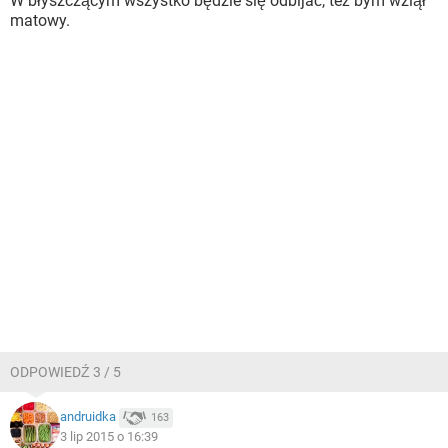
W błyszczącym wszystko będzie się odbijać, też bym wziął
matowy.
ODPOWIEDŹ 3 / 5
andruidka
163
3 lip 2015 o 16:39