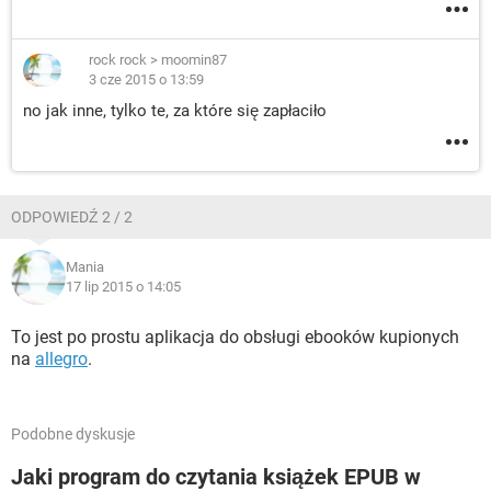
rock rock
>
moomin87
3 cze 2015 o 13:59
no jak inne, tylko te, za które się zapłaciło
ODPOWIEDŹ 2 / 2
Mania
17 lip 2015 o 14:05
To jest po prostu aplikacja do obsługi ebooków kupionych
na
allegro
.
Podobne dyskusje
Jaki program do czytania książek EPUB w