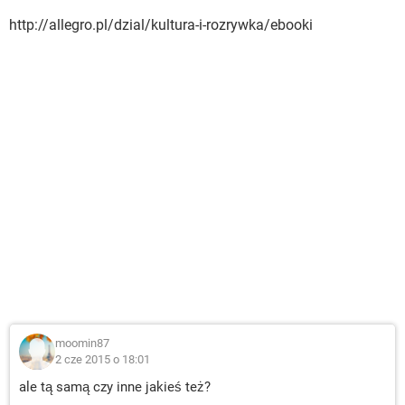
http://allegro.pl/dzial/kultura-i-rozrywka/ebooki
moomin87
2 cze 2015 o 18:01
ale tą samą czy inne jakieś też?