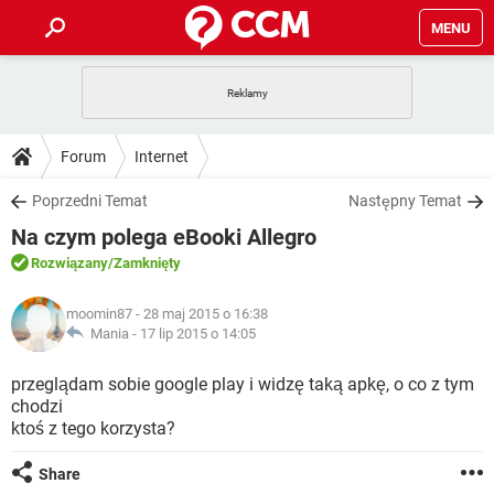
MENU
STRONA GŁÓWNA
YOUTUBE
TIKTOK
PORADY
Forum
Internet
GRY
WHATSAPP
PlayStation
TIKTOK
DO POBRANIA
Poprzedni Temat
Następny Temat
SPOTIFY
NETFLIX
GRY
WHATSAPP
Na czym polega eBooki Allegro
INSTAGRAM
ANDROID
FACEBOOK
TIKTOK
FORUM
SPOTIFY
NETFLIX
Rozwiązany
/Zamknięty
WINDOWS 10
GRY
WHATSAPP
INSTAGRAM
COVID-19
FACEBOOK
TIKTOK
ARTYKUŁY
IOS
moomin87
- 28 maj 2015 o 16:38
NETFLIX
WINDOWS 10
GRY
WHATSAPP
Mania -
17 lip 2015 o 14:05
INSTAGRAM
COVID-19
FACEBOOK
TIKTOK
SPOTIFY
NETFLIX
przeglądam sobie google play i widzę taką apkę, o co z tym
WINDOWS 10
GRY
WHATSAPP
chodzi
INSTAGRAM
FACEBOOK
ktoś z tego korzysta?
SPOTIFY
NETFLIX
WINDOWS 10
INSTAGRAM
FACEBOOK
Share