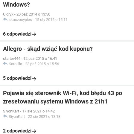
Windows?
Uldryk
-
20 paź 2014 o 13:50
skaczacypies
-
15 sty 2016 o 15:11
6 odpowiedzi
Allegro - skąd wziąć kod kuponu?
starter444
-
12 paź 2015 o 16:41
Karolllla
-
23 paź 2015 o 15:56
5 odpowiedzi
Pojawia się sterownik Wi-Fi, kod błędu 43 po
zresetowaniu systemu Windows z 21h1
SiyonKart
-
17 sie 2021 o 14:42
SiyonKart
-
22 sie 2021 o 13:13
2 odpowiedzi