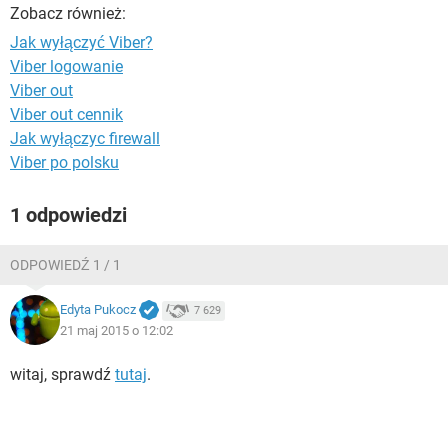
WINDOWS 10
Zobacz również:
Jak wyłączyć Viber?
Viber logowanie
Viber out
Viber out cennik
Jak wyłączyc firewall
Viber po polsku
1 odpowiedzi
ODPOWIEDŹ 1 / 1
Edyta Pukocz
7 629
21 maj 2015 o 12:02
witaj, sprawdź
tutaj
.