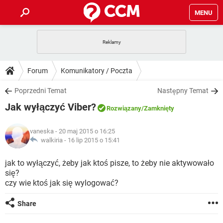
MENU
STRONA GŁÓWNA
YOUTUBE
TIKTOK
PORADY
Forum
Komunikatory / Poczta
GRY
WHATSAPP
PlayStation
TIKTOK
DO POBRANIA
Poprzedni Temat
Następny Temat
SPOTIFY
NETFLIX
GRY
WHATSAPP
Jak wyłączyć Viber?
INSTAGRAM
ANDROID
FACEBOOK
TIKTOK
Rozwiązany
/Zamknięty
FORUM
SPOTIFY
NETFLIX
WINDOWS 10
GRY
WHATSAPP
vaneska
- 20 maj 2015 o 16:25
INSTAGRAM
COVID-19
FACEBOOK
TIKTOK
ARTYKUŁY
walkiria -
16 lip 2015 o 15:41
IOS
NETFLIX
WINDOWS 10
GRY
WHATSAPP
INSTAGRAM
COVID-19
FACEBOOK
TIKTOK
jak to wyłączyć, żeby jak ktoś pisze, to żeby nie aktywowało
SPOTIFY
NETFLIX
się?
WINDOWS 10
GRY
WHATSAPP
czy wie ktoś jak się wylogować?
INSTAGRAM
FACEBOOK
SPOTIFY
NETFLIX
WINDOWS 10
Share
INSTAGRAM
FACEBOOK