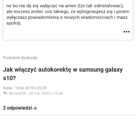
no bo nie da się wyłączyć na amen (tzn tak odinstalować),
ale możesz zrobić coś takiego, że wylogowujesz się i potem
wyłączasz powiadomienia o nowych wiadomościach i masz
spokój.
Podobne dyskusje
Jak włączyć autokorektę w samsung galaxy
s10?
Kuba
-
16 lis 2019 o 22:25
dorocik39
-
20 cze 2020 o 15:44
2 odpowiedzi