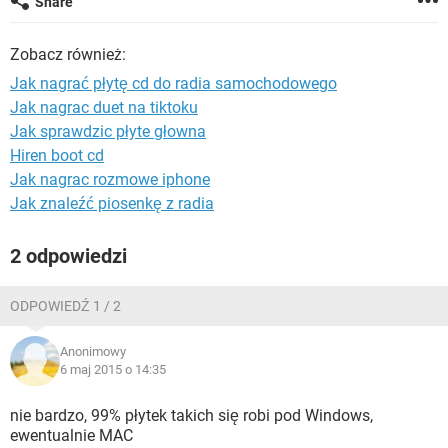
Share
WINDOWS 10
Zobacz również:
Jak nagrać płytę cd do radia samochodowego
Jak nagrac duet na tiktoku
Jak sprawdzic płyte głowna
Hiren boot cd
Jak nagrac rozmowe iphone
Jak znaleźć piosenkę z radia
2 odpowiedzi
ODPOWIEDŹ 1 / 2
Anonimowy
6 maj 2015 o 14:35
nie bardzo, 99% płytek takich się robi pod Windows,
ewentualnie MAC