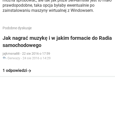
można spróbować, ale tak jak pisze SerHamster jest to mało
prawdopodobne, taka opcja byłaby ewentualnie po
zainstalowaniu maszyny wirtualnej z Windowsem.
Podobne dyskusje
Jak nagrać muzykę i w jakim formacie do Radia
samochodowego
jajkmsna88
-
22 sie 2016 o 17:59
Gerwazy
-
24 sie 2016 o 14:29
1 odpowiedzi