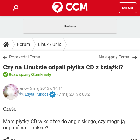
MENU
STRONA GŁÓWNA
YOUTUBE
TIKTOK
PORADY
Forum
Linux / Unix
GRY
WHATSAPP
PlayStation
TIKTOK
DO POBRANIA
Poprzedni Temat
Następny Temat
SPOTIFY
NETFLIX
GRY
WHATSAPP
Czy na Linuksie odpali płytka CD z książki?
INSTAGRAM
ANDROID
FACEBOOK
TIKTOK
FORUM
SPOTIFY
NETFLIX
Rozwiązany
/Zamknięty
WINDOWS 10
GRY
WHATSAPP
INSTAGRAM
COVID-19
FACEBOOK
TIKTOK
ARTYKUŁY
reno
- 6 maj 2015 o 14:11
IOS
NETFLIX
WINDOWS 10
GRY
WHATSAPP
Edyta Pukocz
-
7 maj 2015 o 08:21
INSTAGRAM
COVID-19
FACEBOOK
TIKTOK
SPOTIFY
NETFLIX
Cześć
WINDOWS 10
GRY
WHATSAPP
INSTAGRAM
FACEBOOK
Mam płytkę CD w książce do angielskiego, czy mogę ją
SPOTIFY
NETFLIX
WINDOWS 10
odpalić na Linuksie?
INSTAGRAM
FACEBOOK