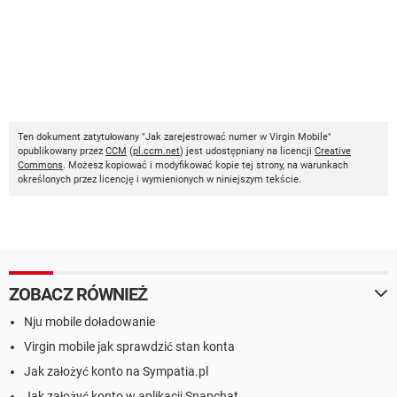
Ten dokument zatytułowany "Jak zarejestrować numer w Virgin Mobile"
opublikowany przez
CCM
(
pl.ccm.net
) jest udostępniany na licencji
Creative
Commons
. Możesz kopiować i modyfikować kopie tej strony, na warunkach
określonych przez licencję i wymienionych w niniejszym tekście.
ZOBACZ RÓWNIEŻ
Nju mobile doładowanie
Virgin mobile jak sprawdzić stan konta
Jak założyć konto na Sympatia.pl
Jak założyć konto w aplikacji Snapchat