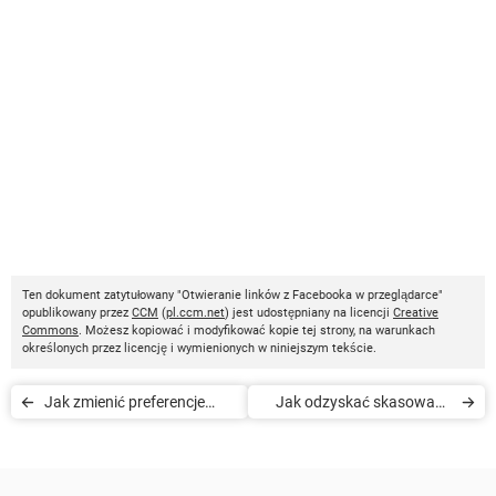
Ten dokument zatytułowany "Otwieranie linków z Facebooka w przeglądarce"
opublikowany przez
CCM
(
pl.ccm.net
) jest udostępniany na licencji
Creative
Commons
. Możesz kopiować i modyfikować kopie tej strony, na warunkach
określonych przez licencję i wymienionych w niniejszym tekście.
Jak zmienić preferencje
Jak odzyskać skasowane
reklamowe na Facebooku
wiadomości na Facebooku
/ Messengerze