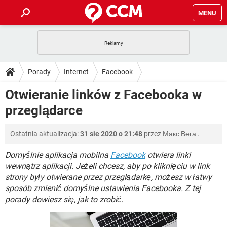
MENU
STRONA GŁÓWNA
YOUTUBE
TIKTOK
PORADY
Porady
Internet
Facebook
GRY
WHATSAPP
PlayStation
TIKTOK
DO POBRANIA
Otwieranie linków z Facebooka w
SPOTIFY
NETFLIX
GRY
WHATSAPP
przeglądarce
INSTAGRAM
ANDROID
FACEBOOK
TIKTOK
FORUM
SPOTIFY
NETFLIX
WINDOWS 10
GRY
WHATSAPP
Ostatnia aktualizacja:
31 sie 2020 o 21:48
przez
Макс Вега
.
INSTAGRAM
COVID-19
FACEBOOK
TIKTOK
ARTYKUŁY
IOS
NETFLIX
WINDOWS 10
GRY
WHATSAPP
Domyślnie aplikacja mobilna
Facebook
otwiera linki
INSTAGRAM
COVID-19
FACEBOOK
TIKTOK
wewnątrz aplikacji. Jeżeli chcesz, aby po kliknięciu w link
SPOTIFY
NETFLIX
strony były otwierane przez przeglądarkę, możesz w łatwy
WINDOWS 10
GRY
WHATSAPP
sposób zmienić domyślne ustawienia Facebooka. Z tej
INSTAGRAM
FACEBOOK
SPOTIFY
NETFLIX
porady dowiesz się, jak to zrobić.
WINDOWS 10
INSTAGRAM
FACEBOOK