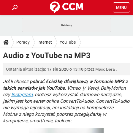
MENU
STRONA GŁÓWNA
YOUTUBE
TIKTOK
PORADY
Porady
Internet
YouTube
GRY
WHATSAPP
PlayStation
TIKTOK
DO POBRANIA
Audio z YouTube na MP3
SPOTIFY
NETFLIX
GRY
WHATSAPP
INSTAGRAM
ANDROID
FACEBOOK
TIKTOK
FORUM
Ostatnia aktualizacja:
17 sie 2020 o 13:10
przez
Макс Вега
.
SPOTIFY
NETFLIX
WINDOWS 10
GRY
WHATSAPP
INSTAGRAM
COVID-19
FACEBOOK
TIKTOK
Jeśli chcesz
pobrać ścieżkę dźwiękową w formacie MP3 z
ARTYKUŁY
IOS
NETFLIX
takich serwisów jak YouTube
, Vimeo, [/ Vevo], DailyMotion
WINDOWS 10
GRY
WHATSAPP
czy
Instagram
, możesz wykorzystać darmowe narzędzie,
INSTAGRAM
COVID-19
FACEBOOK
TIKTOK
SPOTIFY
NETFLIX
jakim jest konwerter online ConvertToAudio. ConvertToAudio
WINDOWS 10
GRY
WHATSAPP
nie wymaga rejestracji, ani instalacji na kompueterze.
INSTAGRAM
FACEBOOK
Można z niego korzystać poprzez przeglądarkę w
SPOTIFY
NETFLIX
WINDOWS 10
komputerze, smartfonie, tablecie.
INSTAGRAM
FACEBOOK