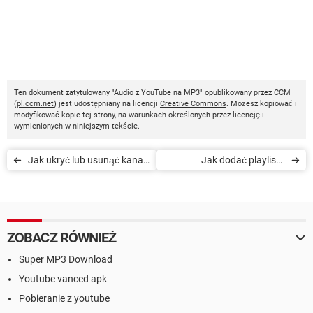
Ten dokument zatytułowany "Audio z YouTube na MP3" opublikowany przez
CCM
(
pl.ccm.net
) jest udostępniany na licencji
Creative Commons
. Możesz kopiować i
modyfikować kopie tej strony, na warunkach określonych przez licencję i
wymienionych w niniejszym tekście.
Jak ukryć lub usunąć kanał
Jak dodać playlistę
na YouTube
YouTube na stronę
ZOBACZ RÓWNIEŻ
Super MP3 Download
Youtube vanced apk
Pobieranie z youtube