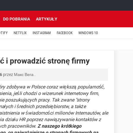
DO POBRANIA
ARTYKUŁY
OTIFY
NETFLIX
INSTAGRAM
FACEBOOK
WINDOWS 10
ć i prowadzić stronę firmy
36
przez
Макс Вега
.
tóry zdobywa w Polsce coraz większą popularność,
ienia, jeśli chodzi o wizerunek internetowy firm,
nie poszukujących pracy. Tak zwane "strony
małych i średnich przedsiębiorstw, a także
aistnienia w świadomości milionów Internautów, ale
cia działu HR poprzez nawiązywanie kontaktów z
ych pracowników.
Z naszego krótkiego
go, co najważniejsze o stronach firmowych na