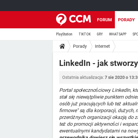
FORUM
PORADY
PlayStation
TIKTOK
GRY
WHATSAPP
SP
Porady
Internet
LinkedIn - jak stworzy
Ostatnia aktualizacja:
7 sie 2020 o 13:
Portal społecznościowy LinkedIn, k
stał się niewątpliwie punktem odnies
osób już pracujących lub też aktual
firmowe" są dla korporacji, dużych, 
przeróżnych organizacji okazją do z
też do promocji aktywności i wspar
ewentualnymi kandydatami na now
przewodnika dowiesz się wszystkie