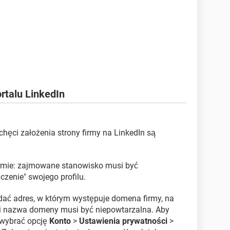
rtalu LinkedIn
hęci założenia strony firmy na LinkedIn są
irmie: zajmowane stanowisko musi być
zenie" swojego profilu.
dać adres, w którym występuje domena firmy, na
ei nazwa domeny musi być niepowtarzalna. Aby
 wybrać opcję
Konto
>
Ustawienia prywatności
>