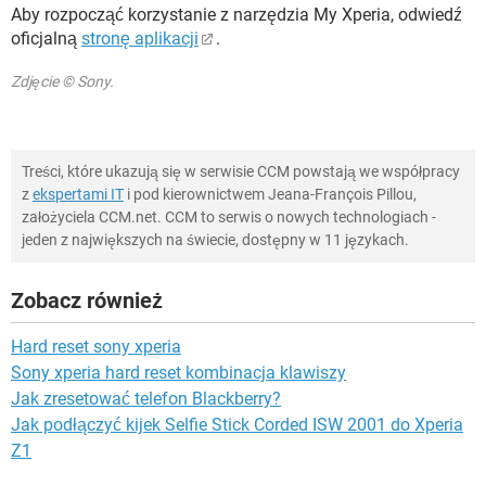
Aby rozpocząć korzystanie z narzędzia My Xperia, odwiedź
oficjalną
stronę aplikacji
.
Zdjęcie © Sony.
Treści, które ukazują się w serwisie CCM powstają we współpracy
z
ekspertami IT
i pod kierownictwem Jeana-François Pillou,
założyciela CCM.net. CCM to serwis o nowych technologiach -
jeden z największych na świecie, dostępny w 11 językach.
Zobacz również
Hard reset sony xperia
Sony xperia hard reset kombinacja klawiszy
Jak zresetować telefon Blackberry?
Jak podłączyć kijek Selfie Stick Corded ISW 2001 do Xperia
Z1