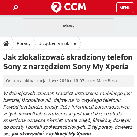
MENU
STRONA GŁÓWNA
YOUTUBE
TIKTOK
PORADY
Porady
Urządzenia mobilne
GRY
WHATSAPP
PlayStation
TIKTOK
DO POBRANIA
Jak zlokalizować skradziony telefon
SPOTIFY
NETFLIX
GRY
WHATSAPP
Sony z narzędziem Sony My Xperia
INSTAGRAM
ANDROID
FACEBOOK
TIKTOK
FORUM
SPOTIFY
NETFLIX
WINDOWS 10
GRY
WHATSAPP
Ostatnia aktualizacja:
1 wrz 2020 o 13:07
przez
Макс Вега
.
INSTAGRAM
COVID-19
FACEBOOK
TIKTOK
ARTYKUŁY
IOS
NETFLIX
WINDOWS 10
GRY
WHATSAPP
W dzisiejszych czasach kradzież urządzenia mobilnego jest
INSTAGRAM
COVID-19
FACEBOOK
TIKTOK
bardziej kłopotliwa niż, dajmy na to, zwykłego telefonu.
SPOTIFY
NETFLIX
Powód jest bardzo prosty. Ilość informacji zgromadzonych
WINDOWS 10
GRY
WHATSAPP
w tych niewielkich urządzeniach jest tak dużo, że utrata
INSTAGRAM
FACEBOOK
SPOTIFY
NETFLIX
smartfona oznacza również utratę zdjęć, filmików, dostępu
WINDOWS 10
do poczty i portali społecznościowych. Z tej porady dowiesz
INSTAGRAM
FACEBOOK
się,
jak skorzystać z aplikacji My Xperia
.