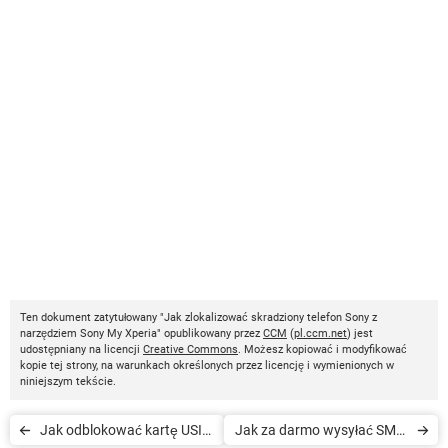
Ten dokument zatytułowany "Jak zlokalizować skradziony telefon Sony z
narzędziem Sony My Xperia" opublikowany przez
CCM
(
pl.ccm.net
) jest
udostępniany na licencji
Creative Commons
. Możesz kopiować i modyfikować
kopie tej strony, na warunkach określonych przez licencję i wymienionych w
niniejszym tekście.
Jak odblokować kartę USIM
Jak za darmo wysyłać SMS-