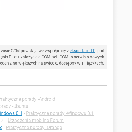
serwisie CCM powstają we współpracy z
ekspertami IT
i pod
ois Pillou, założyciela CCM.net. CCM to serwis o nowych
 jeden z największych na świecie, dostępny w 11 językach.
Praktyczne porady -Android
orady -Ubuntu
Windows 8.1
-
Praktyczne porady -Windows 8.1
✓
-
Urządzenia mobilne Forum
ge
-
Praktyczne porady -Orange