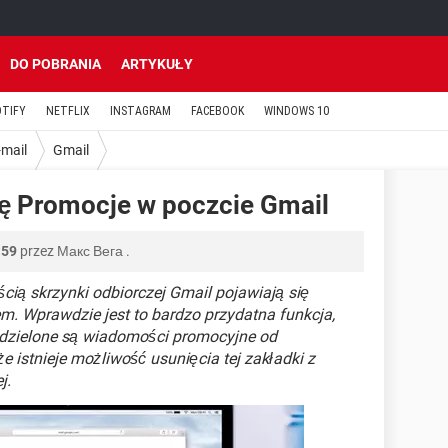
DO POBRANIA
ARTYKUŁY
OTIFY
NETFLIX
INSTAGRAM
FACEBOOK
WINDOWS 10
-mail
Gmail
ę Promocje w poczcie Gmail
:59
przez
Макс Вега
.
ścią skrzynki odbiorczej Gmail pojawiają się
. Wprawdzie jest to bardzo przydatna funkcja,
oddzielone są wiadomości promocyjne od
e istnieje możliwość usunięcia tej zakładki z
j.