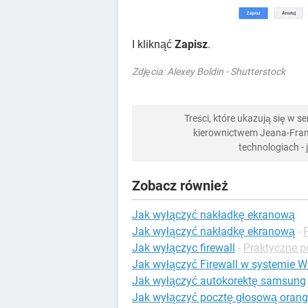
I kliknąć
Zapisz
.
Zdjęcia: Alexey Boldin - Shutterstock
Treści, które ukazują się w 
kierownictwem Jeana-Franç
technologiach -
Zobacz również
Jak wyłączyć nakładkę ekranową
Jak wyłączyć nakładkę ekranową
-
Jak wyłączyc firewall
-
Praktyczne p
Jak wyłączyć Firewall w systemie 
Jak wyłączyć autokorektę samsung
Jak wyłączyć pocztę głosową oran