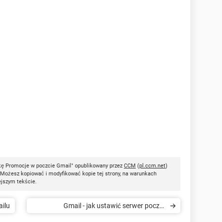
kę Promocje w poczcie Gmail" opublikowany przez
CCM
(
pl.ccm.net
)
 Możesz kopiować i modyfikować kopie tej strony, na warunkach
ejszym tekście.
ailu
Gmail - jak ustawić serwer poczty
wychodzącej i przychodzącej