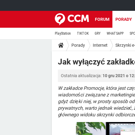
FORUM
PORADY
PlayStation
TIKTOK
GRY
WHATSAPP
SP
Porady
Internet
Skrzynki e
Jak wyłączyć zakładk
Ostatnia aktualizacja:
10 gru 2021 o 12
W zakładce Promocje, która jest czę
wiadomości związane z marketingiem
gdyż dzięki niej, w prosty sposób 
prywatnych, warto jednak wiedzieć, ż
głównego widoku skrzynki odbiorcze