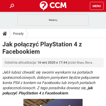
MENU
STRONA GŁÓWNA
YOUTUBE
TIKTOK
PORADY
Porady
GRY
WHATSAPP
PlayStation
TIKTOK
DO POBRANIA
Jak połączyć PlayStation 4 z
SPOTIFY
NETFLIX
GRY
WHATSAPP
Facebookiem
INSTAGRAM
ANDROID
FACEBOOK
TIKTOK
FORUM
SPOTIFY
NETFLIX
WINDOWS 10
GRY
WHATSAPP
Ostatnia aktualizacja:
16 wrz 2020 o 17:44
przez
Макс Вега
.
INSTAGRAM
COVID-19
FACEBOOK
TIKTOK
ARTYKUŁY
IOS
NETFLIX
WINDOWS 10
GRY
WHATSAPP
Jeśli lubisz chwalić się swoimi wynikami na portalach
INSTAGRAM
COVID-19
FACEBOOK
TIKTOK
społecznościowych, dobrym pomysłem będzie połączenie
SPOTIFY
NETFLIX
konta PS4 z kontem na Facebooku lub innych portalach
WINDOWS 10
GRY
WHATSAPP
społecznościowych. Z tego poradnika dowiesz się,
INSTAGRAM
FACEBOOK
jak
SPOTIFY
NETFLIX
połączyć PlayStation 4 z Facebookiem
.
WINDOWS 10
INSTAGRAM
FACEBOOK