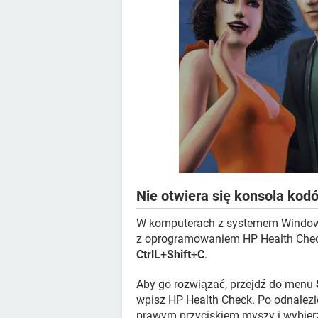
Nie otwiera się konsola kod
W komputerach z systemem Windows
z oprogramowaniem HP Health Check
CtrlL
+
Shift
+
C
.
Aby go rozwiązać, przejdź do menu
wpisz HP Health Check. Po odnalezie
prawym przyciskiem myszy i wybier