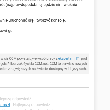
ót (najprawdopodobniej będzie nim właśnie
wnie uruchomić grę i tworzyć konsolę.
owi guill.
serwisie CCM powstają we współpracy z
ekspertami IT
i pod
ois Pillou, założyciela CCM.net. CCM to serwis o nowych
 jeden z największych na świecie, dostępny w 11 językach.
jlepszą odpowiedź
sims 4
- Najlepszą odpowiedź