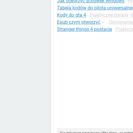
Jak otworzyc schowek windows
-
Pr
Tabela kodów do pilota uniwersaln
Kody do gta 4
-
Praktyczne porady -
Epub czym otworzyć
✓
-
Oprogramo
Stranger things 4 postacie
-
Praktycz