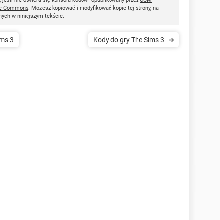
 jeśli nie otwiera się konsola kodów" opublikowany przez
CCM
ve Commons
. Możesz kopiować i modyfikować kopie tej strony, na
nych w niniejszym tekście.
ims 3
Kody do gry The Sims 3