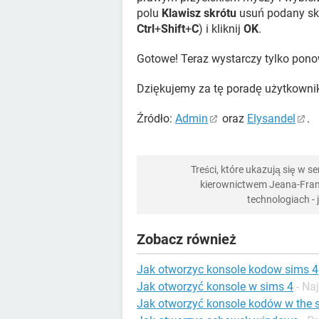
polu
Klawisz skrótu
usuń podany skr
Ctrl
+
Shift
+
C
) i kliknij
OK
.
Gotowe! Teraz wystarczy tylko pono
Dziękujemy za tę poradę użytkownik
Źródło:
Admin
oraz
Elysandel
.
Treści, które ukazują się w 
kierownictwem Jeana-Franç
technologiach -
Zobacz również
Jak otworzyc konsole kodow sims 4
Jak otworzyć konsole w sims 4
- Na
Jak otworzyć konsole kodów w the 