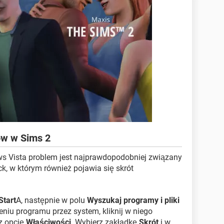
ów w Sims 2
 Vista problem jest najprawdopodobniej związany
, w którym również pojawia się skrót
Start
A, następnie w polu
Wyszukaj programy i pliki
niu programu przez system, kliknij w niego
z opcję
Właściwości
. Wybierz zakładkę
Skrót
i w