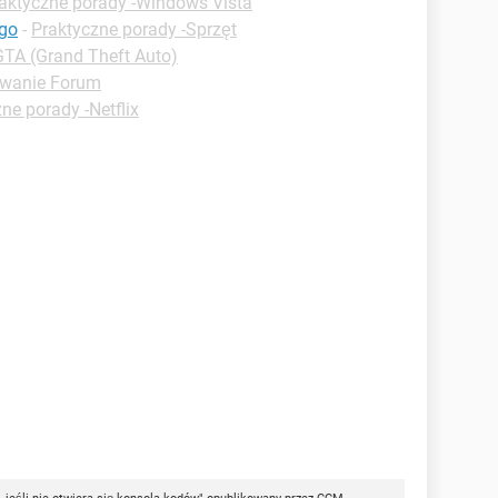
aktyczne porady -Windows Vista
ego
-
Praktyczne porady -Sprzęt
GTA (Grand Theft Auto)
wanie Forum
ne porady -Netflix