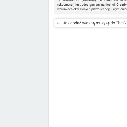
Ten dokument zatytułowany "The Sims - co zrobić,
(
pl.ccm.net
) jest udostępniany na licencji
Creati
warunkach określonych przez licencję i wymienio
Jak dodać własną muzykę do The S