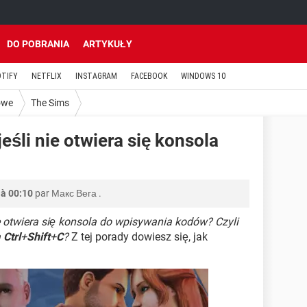
DO POBRANIA
ARTYKUŁY
OTIFY
NETFLIX
INSTAGRAM
FACEBOOK
WINDOWS 10
owe
The Sims
jeśli nie otwiera się konsola
 à 00:10
par
Макс Вега
.
ie otwiera się konsola do wpisywania kodów? Czyli
a
Ctrl
+
Shift
+
C
?
Z tej porady dowiesz się, jak