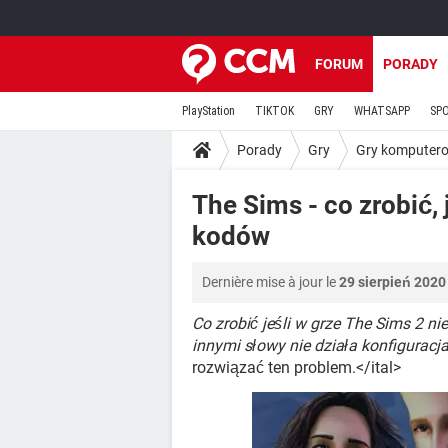
FORUM
PORADY
PlayStation
TIKTOK
GRY
WHATSAPP
SP
Porady
Gry
Gry komputer
The Sims - co zrobić, 
kodów
Dernière mise à jour le
29 sierpień 2020
Co zrobić jeśli w grze The Sims 2 n
innymi słowy nie działa konfiguracj
rozwiązać ten problem.</ital>