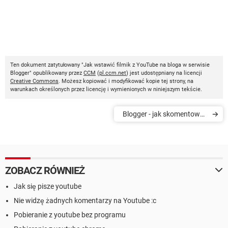
Ten dokument zatytułowany "Jak wstawić filmik z YouTube na bloga w serwisie
Blogger" opublikowany przez
CCM
(
pl.ccm.net
) jest udostępniany na licencji
Creative Commons
. Możesz kopiować i modyfikować kopie tej strony, na
warunkach określonych przez licencję i wymienionych w niniejszym tekście.
Blogger - jak skomentować
post na blogu
ZOBACZ RÓWNIEŻ
Jak się pisze youtube
Nie widzę żadnych komentarzy na Youtube :c
Pobieranie z youtube bez programu