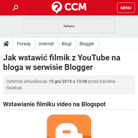
MENU
STRONA GŁÓWNA
YOUTUBE
TIKTOK
PORADY
Porady
Internet
Blogi
Blogger
GRY
WHATSAPP
PlayStation
TIKTOK
DO POBRANIA
Jak wstawić filmik z YouTube na
SPOTIFY
NETFLIX
GRY
WHATSAPP
bloga w serwisie Blogger
INSTAGRAM
ANDROID
FACEBOOK
TIKTOK
FORUM
SPOTIFY
NETFLIX
WINDOWS 10
GRY
WHATSAPP
Ostatnia aktualizacja:
15 gru 2015 o 13:08
przez
Karolina
INSTAGRAM
COVID-19
FACEBOOK
TIKTOK
ARTYKUŁY
IOS
Świdrak
.
NETFLIX
WINDOWS 10
GRY
WHATSAPP
INSTAGRAM
COVID-19
FACEBOOK
TIKTOK
Wstawianie filmiku video na Blogspot
SPOTIFY
NETFLIX
WINDOWS 10
GRY
WHATSAPP
INSTAGRAM
FACEBOOK
SPOTIFY
NETFLIX
WINDOWS 10
INSTAGRAM
FACEBOOK