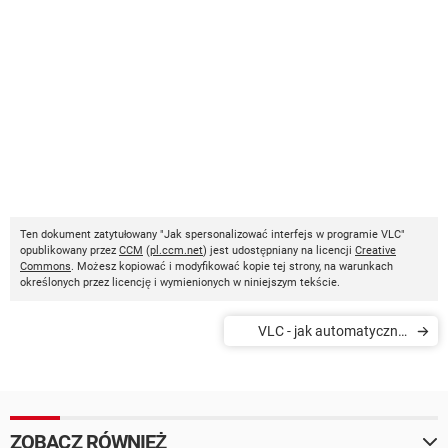
Ten dokument zatytułowany "Jak spersonalizować interfejs w programie VLC"
opublikowany przez
CCM
(
pl.ccm.net
) jest udostępniany na licencji
Creative
Commons
. Możesz kopiować i modyfikować kopie tej strony, na warunkach
określonych przez licencję i wymienionych w niniejszym tekście.
VLC - jak automatycznie
wstrzymać odtwarzanie po
zminimalizowaniu okna
ZOBACZ RÓWNIEŻ