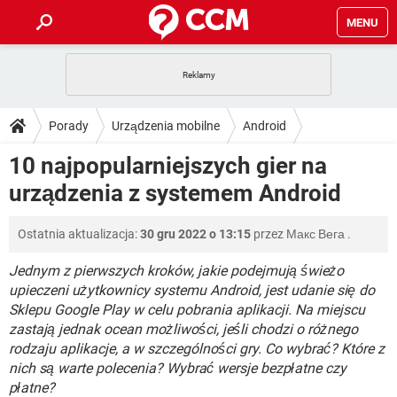
MENU
STRONA GŁÓWNA
YOUTUBE
TIKTOK
PORADY
Porady
Urządzenia mobilne
Android
GRY
WHATSAPP
PlayStation
TIKTOK
DO POBRANIA
10 najpopularniejszych gier na
SPOTIFY
NETFLIX
GRY
WHATSAPP
urządzenia z systemem Android
INSTAGRAM
ANDROID
FACEBOOK
TIKTOK
FORUM
SPOTIFY
NETFLIX
WINDOWS 10
GRY
WHATSAPP
Ostatnia aktualizacja:
30 gru 2022 o 13:15
przez
Макс Вега
.
INSTAGRAM
COVID-19
FACEBOOK
TIKTOK
ARTYKUŁY
IOS
NETFLIX
WINDOWS 10
GRY
WHATSAPP
Jednym z pierwszych kroków, jakie podejmują świeżo
INSTAGRAM
COVID-19
FACEBOOK
TIKTOK
upieczeni użytkownicy systemu Android, jest udanie się do
SPOTIFY
NETFLIX
Sklepu Google Play w celu pobrania aplikacji. Na miejscu
WINDOWS 10
GRY
WHATSAPP
zastają jednak ocean możliwości, jeśli chodzi o różnego
INSTAGRAM
FACEBOOK
SPOTIFY
NETFLIX
rodzaju aplikacje, a w szczególności gry. Co wybrać? Które z
WINDOWS 10
nich są warte polecenia? Wybrać wersje bezpłatne czy
INSTAGRAM
FACEBOOK
płatne?