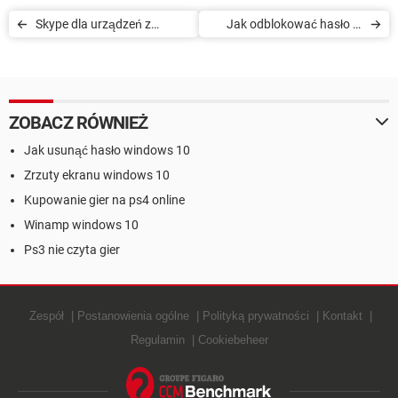
Skype dla urządzeń z
Jak odblokować hasło w
Androidem - jak wyświetlić
telefonie z systemem
tylko zalogowane kontakty
Android
ZOBACZ RÓWNIEŻ
Jak usunąć hasło windows 10
Zrzuty ekranu windows 10
Kupowanie gier na ps4 online
Winamp windows 10
Ps3 nie czyta gier
Zespół
Postanowienia ogólne
Polityką prywatności
Kontakt
Regulamin
Cookiebeheer