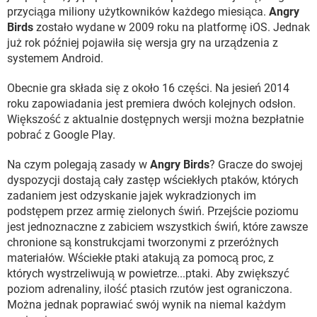
przyciąga miliony użytkowników każdego miesiąca.
Angry
Birds
zostało wydane w 2009 roku na platformę iOS. Jednak
już rok później pojawiła się wersja gry na urządzenia z
systemem Android.
Obecnie gra składa się z około 16 części. Na jesień 2014
roku zapowiadania jest premiera dwóch kolejnych odsłon.
Większość z aktualnie dostępnych wersji można bezpłatnie
pobrać z Google Play.
Na czym polegają zasady w
Angry Birds
? Gracze do swojej
dyspozycji dostają cały zastęp wściekłych ptaków, których
zadaniem jest odzyskanie jajek wykradzionych im
podstępem przez armię zielonych świń. Przejście poziomu
jest jednoznaczne z zabiciem wszystkich świń, które zawsze
chronione są konstrukcjami tworzonymi z przeróżnych
materiałów. Wściekłe ptaki atakują za pomocą proc, z
których wystrzeliwują w powietrze...ptaki. Aby zwiększyć
poziom adrenaliny, ilość ptasich rzutów jest ograniczona.
Można jednak poprawiać swój wynik na niemal każdym