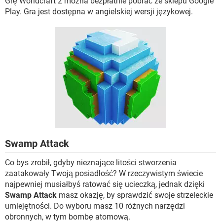
Grę Worldcraft 2 można bezpłatnie pobrać ze sklepu Google
Play. Gra jest dostępna w angielskiej wersji językowej.
Swamp Attack
Co bys zrobił, gdyby nieznające litości stworzenia
zaatakowały Twoją posiadłość? W rzeczywistym świecie
najpewniej musiałbyś ratować się ucieczką, jednak dzięki
Swamp Attack
masz okazję, by sprawdzić swoje strzeleckie
umiejętności. Do wyboru masz 10 różnych narzędzi
obronnych, w tym bombę atomową.