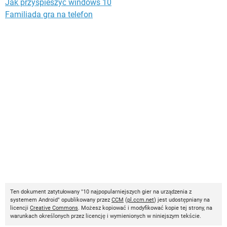
Jak przyspieszyć windows 10
Familiada gra na telefon
Ten dokument zatytułowany "10 najpopularniejszych gier na urządzenia z
systemem Android" opublikowany przez
CCM
(
pl.ccm.net
) jest udostępniany na
licencji
Creative Commons
. Możesz kopiować i modyfikować kopie tej strony, na
warunkach określonych przez licencję i wymienionych w niniejszym tekście.