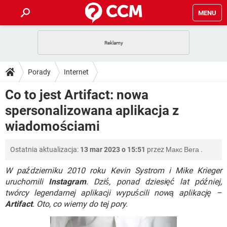
MENU
STRONA GŁÓWNA
YOUTUBE
TIKTOK
PORADY
Porady
Internet
GRY
WHATSAPP
PlayStation
TIKTOK
DO POBRANIA
Co to jest Artifact: nowa
SPOTIFY
NETFLIX
GRY
WHATSAPP
spersonalizowana aplikacja z
INSTAGRAM
ANDROID
FACEBOOK
TIKTOK
FORUM
SPOTIFY
NETFLIX
wiadomościami
WINDOWS 10
GRY
WHATSAPP
INSTAGRAM
COVID-19
FACEBOOK
TIKTOK
ARTYKUŁY
IOS
NETFLIX
Ostatnia aktualizacja:
13 mar 2023 o 15:51
przez
Макс Вега
.
WINDOWS 10
GRY
WHATSAPP
INSTAGRAM
COVID-19
FACEBOOK
TIKTOK
W październiku 2010 roku Kevin Systrom i Mike Krieger
SPOTIFY
NETFLIX
WINDOWS 10
GRY
WHATSAPP
uruchomili
Instagram
. Dziś, ponad dziesięć lat później,
INSTAGRAM
FACEBOOK
twórcy legendarnej aplikacji wypuścili nową aplikację –
SPOTIFY
NETFLIX
Artifact
. Oto, co wiemy do tej pory.
WINDOWS 10
INSTAGRAM
FACEBOOK