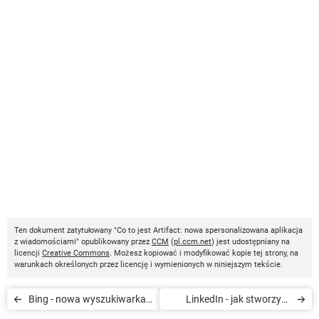
Ten dokument zatytułowany "Co to jest Artifact: nowa spersonalizowana aplikacja
z wiadomościami" opublikowany przez
CCM
(
pl.ccm.net
) jest udostępniany na
licencji
Creative Commons
. Możesz kopiować i modyfikować kopie tej strony, na
warunkach określonych przez licencję i wymienionych w niniejszym tekście.
Bing - nowa wyszukiwarka
LinkedIn - jak stworzyć i