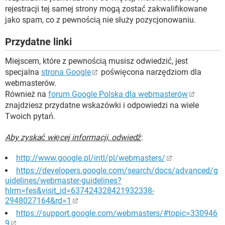
rejestracji tej samej strony mogą zostać zakwalifikowane
jako spam, co z pewnością nie służy pozycjonowaniu.
Przydatne linki
Miejscem, które z pewnością musisz odwiedzić, jest
specjalna
strona Google
poświęcona narzędziom dla
webmasterów.
Również na
forum Google Polska dla webmasterów
znajdziesz przydatne wskazówki i odpowiedzi na wiele
Twoich pytań.
Aby zyskać więcej informacji, odwiedź
:
http://www.google.pl/intl/pl/webmasters/
https://developers.google.com/search/docs/advanced/g
uidelines/webmaster-guidelines?
hlrm=fes&visit_id=637424328421932338-
2948027164&rd=1
https://support.google.com/webmasters/#topic=330946
9