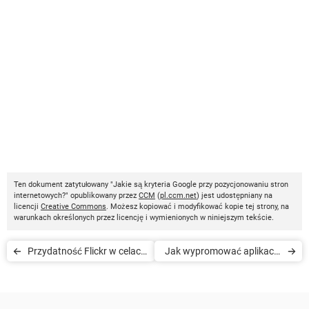
Ten dokument zatytułowany "Jakie są kryteria Google przy pozycjonowaniu stron
internetowych?" opublikowany przez
CCM
(
pl.ccm.net
) jest udostępniany na
licencji
Creative Commons
. Możesz kopiować i modyfikować kopie tej strony, na
warunkach określonych przez licencję i wymienionych w niniejszym tekście.
Przydatność Flickr w celach
Jak wypromować aplikację
marketingowych
mobilną