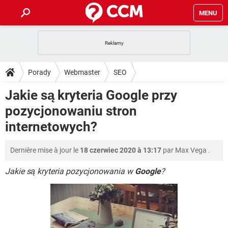
MENU
STRONA GŁÓWNA
YOUTUBE
TIKTOK
PORADY
Porady
Webmaster
SEO
GRY
WHATSAPP
PlayStation
TIKTOK
DO POBRANIA
Jakie są kryteria Google przy
SPOTIFY
NETFLIX
GRY
WHATSAPP
pozycjonowaniu stron
INSTAGRAM
ANDROID
FACEBOOK
TIKTOK
FORUM
SPOTIFY
NETFLIX
internetowych?
WINDOWS 10
GRY
WHATSAPP
INSTAGRAM
COVID-19
FACEBOOK
TIKTOK
ARTYKUŁY
IOS
NETFLIX
Dernière mise à jour le
18 czerwiec 2020 à 13:17
par
Max Vega
.
WINDOWS 10
GRY
WHATSAPP
INSTAGRAM
COVID-19
FACEBOOK
TIKTOK
Jakie są kryteria pozycjonowania w
Google
?
SPOTIFY
NETFLIX
WINDOWS 10
GRY
WHATSAPP
INSTAGRAM
FACEBOOK
SPOTIFY
NETFLIX
WINDOWS 10
INSTAGRAM
FACEBOOK