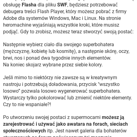
obsługę
Flasha
dla pliku
SWF
, będziesz potrzebować
debugera treści Flash Player, który możesz pobrać z firmy
Adobe dla systemów Windows, Mac i Linux. Na stronie
heromachine wyjaśniają wszystkie kroki, które musisz
podjąć. Gdy to zrobisz, możesz teraz stworzyć swoją postać:
Następnie wybierz ciało dla swojego superbohatera
(mężczyznę, kobietę lub kosmitę), a następnie skórę, oczy,
brwi, nos i ponad dwa tygodnie innych elementów.
Na koniec skojarz wybrane przez siebie kolory.
Jeśli mimo to niektórzy nie zawsze są w kreatywnym
nastroju i potrzebują doładowania, przycisk "wszystko
losowo” pozwala losowo wygenerować superbohatera.
Wystarczy tylko pokolorować lub zmienić niektóre elementy.
Czy to nie wspaniałe?!
Po utworzeniu swojej postaci z supermocami
możesz ją
zarejestrować i używać jako awatara na forach, sieciach
społecznościowych
itp. Jest nawet galeria dla bohaterów