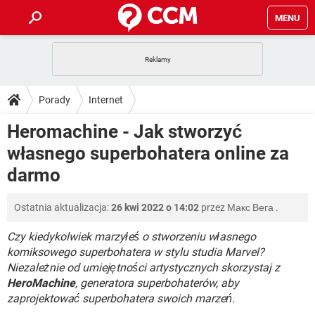
MENU
STRONA GŁÓWNA
YOUTUBE
TIKTOK
PORADY
Porady
Internet
GRY
WHATSAPP
PlayStation
TIKTOK
DO POBRANIA
Heromachine - Jak stworzyć
SPOTIFY
NETFLIX
GRY
WHATSAPP
własnego superbohatera online za
INSTAGRAM
ANDROID
FACEBOOK
TIKTOK
FORUM
SPOTIFY
NETFLIX
darmo
WINDOWS 10
GRY
WHATSAPP
INSTAGRAM
COVID-19
FACEBOOK
TIKTOK
ARTYKUŁY
IOS
NETFLIX
Ostatnia aktualizacja:
26 kwi 2022 o 14:02
przez
Макс Вега
.
WINDOWS 10
GRY
WHATSAPP
INSTAGRAM
COVID-19
FACEBOOK
TIKTOK
Czy kiedykolwiek marzyłeś o stworzeniu własnego
SPOTIFY
NETFLIX
WINDOWS 10
GRY
WHATSAPP
komiksowego superbohatera w stylu studia Marvel?
INSTAGRAM
FACEBOOK
Niezależnie od umiejętności artystycznych skorzystaj z
SPOTIFY
NETFLIX
HeroMachine
, generatora superbohaterów, aby
WINDOWS 10
INSTAGRAM
FACEBOOK
zaprojektować superbohatera swoich marzeń.