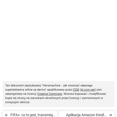
Ten dokument zatytułowany "Heromachine - Jak stworzyć własnego
superbohatera online za darmo" opublikowany przez
CCM
(
pl.ccm.net
) jest
udostępniany na licencji
Creative Commons
. Możesz kopiować i modyfikować
kopie tej strony, na warunkach określonych przez licencję i wymienionych w
niniejszym tekście.
FIFA+: co to jest, transmisje
Aplikacja Amazon Kindle: