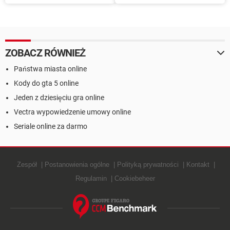
online meczów piłki nożnej,
pobierz, dla systemu
aplikacja, katalog
Windows, porady i
wskazówki
ZOBACZ RÓWNIEŻ
Państwa miasta online
Kody do gta 5 online
Jeden z dziesięciu gra online
Vectra wypowiedzenie umowy online
Seriale online za darmo
Zespół
Postanowienia ogólne
Polityką prywatności
Kontakt
Regulamin
Cookiebeheer