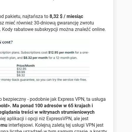
od pakietu, najtańsza to
8,32 $ / miesiąc
esz mieć również 30-dniową gwarancję zwrotu
i. Kody rabatowe subskrypcji można znaleźć online.
zo bezpieczny - podobnie jak Express VPN, ta usługa
old>. Ma ponad 100 adresów w 65 krajach i
eglądania treści w witrynach strumieniowych
ej aplikacji i opcji niż ExpressVPN, ale jest
emu
interfejsowi. Kolejną zaletą tej usługi VPN jest
zoną liczbę urządzeń w tym samym czasie, a koszty