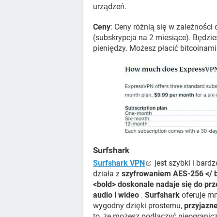
urządzeń.
Ceny
: Ceny różnią się w zależności 
(subskrypcja na 2 miesiące). Będzi
pieniędzy. Możesz płacić bitcoinam
Surfshark
Surfshark VPN
jest szybki i bard
działa z
szyfrowaniem AES-256 </ b
<bold> doskonale nadaje się do prz
audio i wideo
.
Surfshark
oferuje mni
wygodny dzięki prostemu,
przyjazn
to, że możesz podłączyć nieogranic