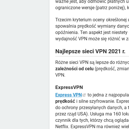
ważne jest, aby odmówić płatnych us
ograniczone wersje (patrz poniżej), 
Trzecim kryterium oceny określonej 
spowalnia prędkość wymiany danych,
opóźnienia. Ten aspekt jest niestet
wydajność VPN może się różnić w za
Najlepsze sieci VPN 2021 r.
Różne sieci VPN są lepsze do różny
zależności od celu
(prędkość, zmiana
VPN.
ExpressVPN
Express VPN
to jedna z najpopula
prędkość
i silne szyfrowanie. Expr
do ochrony przesyłanych danych, a
przez rząd USA). Usługa ma 160 loka
czynnik dla tych, którzy chcą ogląda
Netflix. ExpressVPN ma również wiel