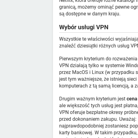
Netflix, która oferuje różne katalog
granicą, możemy ominąć pewne ogran
są dostępne w danym kraju.
Wybór usługi VPN
Wszystkie te właściwości wyjaśnia
znaleźć dziesiątki różnych usług VP
Pierwszym kryterium do rozważenia
VPN działają tylko w systemie Wind
przez MacOS i Linux (w przypadku sm
jest tym ważniejsze, że istnieją sie
komputerach z tą samą licencją, a
Drugim ważnym kryterium jest
cena
ale większość tych usług jest płatna,
VPN oferuje bezpłatne okresy próbne
przed dokonaniem zakupu. Uważaj: a
najprawdopodobniej zostaniesz pop
karty bankowej. W takim przypadku, j