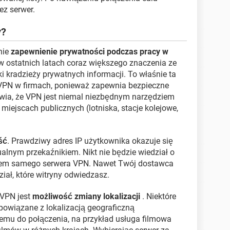
ez serwer.
y?
nie
zapewnienie prywatności podczas pracy w
w ostatnich latach coraz większego znaczenia ze
 kradzieży prywatnych informacji. To właśnie ta
 VPN w firmach, ponieważ zapewnia bezpieczne
wia, że ​​VPN jest niemal niezbędnym narzędziem
miejscach publicznych (lotniska, stacje kolejowe,
ść
. Prawdziwy adres IP użytkownika okazuje się
ualnym przekaźnikiem. Nikt nie będzie wiedział o
tkiem samego serwera VPN. Nawet Twój dostawca
iał, które witryny odwiedzasz.
 VPN jest
możliwość zmiany lokalizacji
. Niektóre
powiązane z lokalizacją geograficzną
mu do połączenia, na przykład usługa filmowa