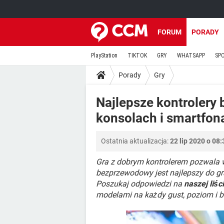
FORUM
PORADY
PlayStation
TIKTOK
GRY
WHATSAPP
SP
Porady
Gry
Najlepsze kontrolery
konsolach i smartfon
Ostatnia aktualizacja:
22 lip 2020 o 08:
Gra z dobrym kontrolerem pozwala w 
bezprzewodowy jest najlepszy do gr
Poszukaj odpowiedzi na
naszej liś
modelami na każdy gust, poziom i b