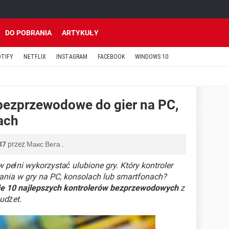
DO POBRANIA
ARTYKUŁY
OTIFY
NETFLIX
INSTAGRAM
FACEBOOK
WINDOWS 10
 bezprzewodowe do gier na PC,
ach
37
przez
Макс Вега
.
pełni wykorzystać ulubione gry. Który kontroler
ania w gry na PC, konsolach lub smartfonach?
cie 10 najlepszych kontrolerów bezprzewodowych
z
udżet.