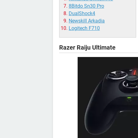
8Bitdo Sn30 Pro
DualShock4
Newskill Arkadia
Logitech F710
Razer Raiju Ultimate