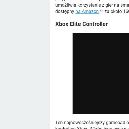
umożliwia korzystanie z gier na sma
dostępny
na Amazon
za około 16
Xbox Elite Controller
Ten najnowocześniejszy gamepad of
kontrolera Xbox. Wśród jego cech 