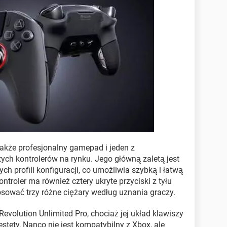
także profesjonalny gamepad i jeden z
ętych kontrolerów na rynku. Jego główną zaletą jest
h profili konfiguracji, co umożliwia szybką i łatwą
troler ma również cztery ukryte przyciski z tyłu
ować trzy różne ciężary według uznania graczy.
evolution Unlimited Pro, chociaż jej układ klawiszy
stety, Nanco nie jest kompatybilny z Xbox, ale