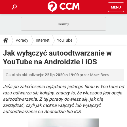
MENU
STRONA GŁÓWNA
YOUTUBE
TIKTOK
PORADY
Porady
Internet
YouTube
GRY
WHATSAPP
PlayStation
TIKTOK
DO POBRANIA
Jak wyłączyć autoodtwarzanie w
SPOTIFY
NETFLIX
GRY
WHATSAPP
YouTube na Androidzie i iOS
INSTAGRAM
ANDROID
FACEBOOK
TIKTOK
FORUM
SPOTIFY
NETFLIX
WINDOWS 10
GRY
WHATSAPP
Ostatnia aktualizacja:
22 lip 2020 o 19:09
przez
Макс Вега
.
INSTAGRAM
COVID-19
FACEBOOK
TIKTOK
ARTYKUŁY
IOS
NETFLIX
WINDOWS 10
GRY
WHATSAPP
Jeśli po zakończeniu oglądania jednego filmu w YouTube od
INSTAGRAM
COVID-19
FACEBOOK
TIKTOK
razu odtwarza się kolejny, znaczy to, że włączona jest opcja
SPOTIFY
NETFLIX
autoodtwarzania. Z tej porady dowiesz się, jak nią
WINDOWS 10
GRY
WHATSAPP
zarządzać, czyli jak można włączyć lub wyłączyć
INSTAGRAM
FACEBOOK
SPOTIFY
NETFLIX
autoodtwarzanie na Androidzie lub iOS.
WINDOWS 10
INSTAGRAM
FACEBOOK