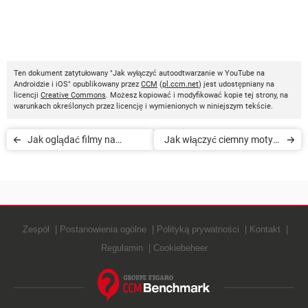
Ten dokument zatytułowany "Jak wyłączyć autoodtwarzanie w YouTube na
Androidzie i iOS" opublikowany przez
CCM
(
pl.ccm.net
) jest udostępniany na
licencji
Creative Commons
. Możesz kopiować i modyfikować kopie tej strony, na
warunkach określonych przez licencję i wymienionych w niniejszym tekście.
Jak oglądać filmy na
Jak włączyć ciemny motyw
YouTube w trybie incognito
w aplikacji YouTube
Zespół
Postanowienia ogólne
Polityką prywatności
Kontakt
Regulamin
Cookiebeheer