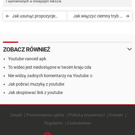
i wymienionych w niniejszym tekście.
Jak usunąć propozycje
Jak włączyć ciemny tryb w
filmów na stronie głównej
YouTube
YouTube
ZOBACZ RÓWNIEŻ
Youtube vanced apk
To wideo jest niedostępne w twoim kraju cda
Nie widzę żadnych komentarzy na Youtube :c
Jak pobrać muzykę z youtube
Jak skopiować link z youtube
Zespół
Postanowienia ogólne
Polityką prywatności
Kontakt
Regulamin
Cookiebeheer