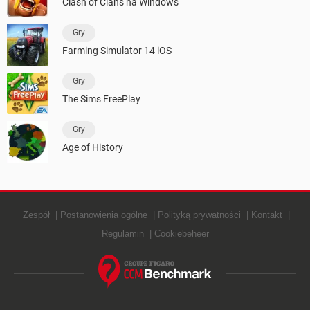
Clash of Clans na Windows
Gry
Farming Simulator 14 iOS
Gry
The Sims FreePlay
Gry
Age of History
Zespół
Postanowienia ogólne
Polityką prywatności
Kontakt
Regulamin
Cookiebeheer