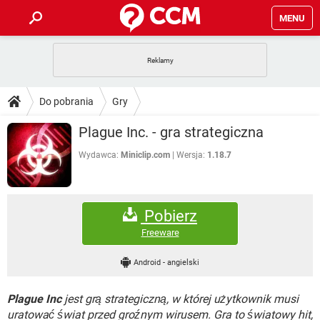
MENU
STRONA GŁÓWNA
YOUTUBE
TIKTOK
PORADY
Do pobrania
Gry
GRY
WHATSAPP
PlayStation
TIKTOK
DO POBRANIA
Plague Inc. - gra strategiczna
SPOTIFY
NETFLIX
GRY
WHATSAPP
INSTAGRAM
ANDROID
FACEBOOK
TIKTOK
Wydawca:
Miniclip.com
Wersja:
1.18.7
FORUM
SPOTIFY
NETFLIX
WINDOWS 10
GRY
WHATSAPP
INSTAGRAM
COVID-19
FACEBOOK
TIKTOK
ARTYKUŁY
IOS
NETFLIX
Pobierz
WINDOWS 10
GRY
WHATSAPP
INSTAGRAM
COVID-19
FACEBOOK
TIKTOK
Freeware
SPOTIFY
NETFLIX
WINDOWS 10
GRY
WHATSAPP
Android
-
angielski
INSTAGRAM
FACEBOOK
SPOTIFY
NETFLIX
WINDOWS 10
Plague Inc
jest grą strategiczną, w której użytkownik musi
INSTAGRAM
FACEBOOK
uratować świat przed groźnym wirusem. Gra to światowy hit,