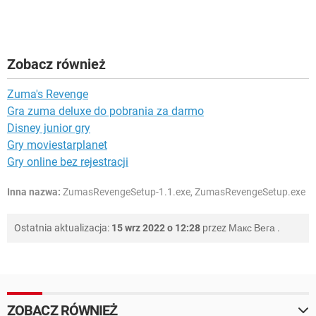
Zobacz również
Zuma's Revenge
Gra zuma deluxe do pobrania za darmo
Disney junior gry
Gry moviestarplanet
Gry online bez rejestracji
Inna nazwa:
ZumasRevengeSetup-1.1.exe, ZumasRevengeSetup.exe
Ostatnia aktualizacja:
15 wrz 2022 o 12:28
przez
Макс Вега
.
ZOBACZ RÓWNIEŻ