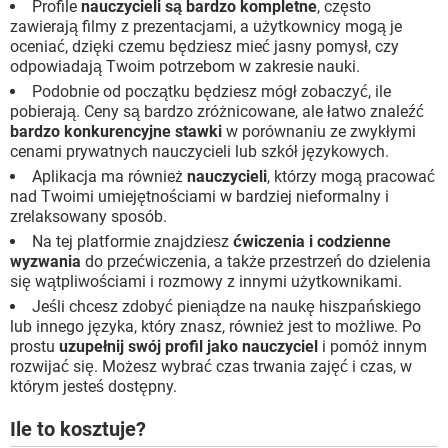
Profile
nauczycieli są bardzo kompletne
, często
zawierają filmy z prezentacjami, a użytkownicy mogą je
oceniać, dzięki czemu będziesz mieć jasny pomysł, czy
odpowiadają Twoim potrzebom w zakresie nauki.
Podobnie od początku będziesz mógł zobaczyć, ile
pobierają. Ceny są bardzo zróżnicowane, ale łatwo znaleźć
bardzo konkurencyjne stawki
w porównaniu ze zwykłymi
cenami prywatnych nauczycieli lub szkół językowych.
Aplikacja ma również
nauczycieli
, którzy mogą pracować
nad Twoimi umiejętnościami w bardziej nieformalny i
zrelaksowany sposób.
Na tej platformie znajdziesz
ćwiczenia i codzienne
wyzwania
do przećwiczenia, a także przestrzeń do dzielenia
się wątpliwościami i rozmowy z innymi użytkownikami.
Jeśli chcesz zdobyć pieniądze na naukę hiszpańskiego
lub innego języka, który znasz, również jest to możliwe. Po
prostu
uzupełnij swój profil jako nauczyciel
i pomóż innym
rozwijać się. Możesz wybrać czas trwania zajęć i czas, w
którym jesteś dostępny.
Ile to kosztuje?