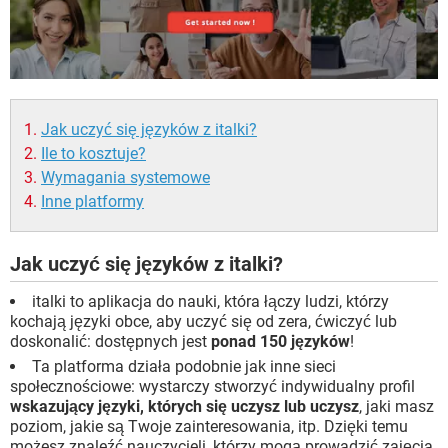
Jak uczyć się języków z italki?
Ile to kosztuje?
Wymagania systemowe
Inne platformy
Jak uczyć się języków z italki?
italki to aplikacja do nauki, która łączy ludzi, którzy
kochają języki obce, aby uczyć się od zera, ćwiczyć lub
doskonalić: dostępnych jest
ponad 150 języków
!
Ta platforma działa podobnie jak inne sieci
społecznościowe: wystarczy stworzyć indywidualny profil
wskazujący języki, których się uczysz lub uczysz
, jaki masz
poziom, jakie są Twoje zainteresowania, itp. Dzięki temu
możesz znaleźć nauczycieli, którzy mogą prowadzić zajęcia