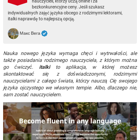
nauczycieli, którzy uczą online i za
WINDOWS 10
bezkonkurencyjne ceny. Jeśli szukasz
indywidualnych zajęć języka obcego z rodzimymi lektorami,
italki naprawdę to najlepszą opcją.
Макс Вега
Nauka nowego języka wymaga chęci i wytrwałości, ale
także posiadania rodzimego nauczyciela, z którym można
go ćwiczyć.
italki
to aplikacja, w której możesz
skontaktować się z doświadczonymi, rodzimymi
nauczycielami z całego świata, którzy nauczą Cię swojego
języka ojczystego we własnym tempie. Albo, dlaczego nie,
sam zostać nauczycielem.