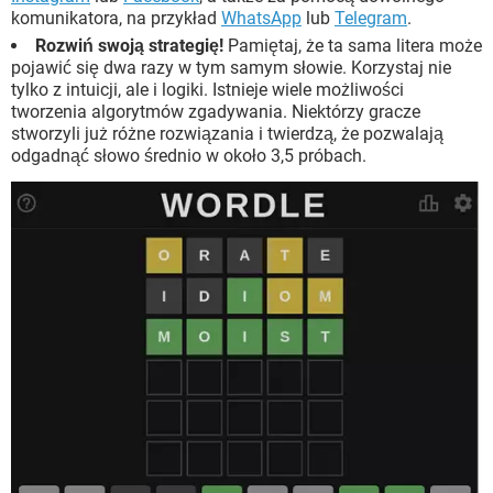
komunikatora, na przykład
WhatsApp
lub
Telegram
.
Rozwiń swoją strategię!
Pamiętaj, że ta sama litera może
pojawić się dwa razy w tym samym słowie. Korzystaj nie
tylko z intuicji, ale i logiki. Istnieje wiele możliwości
tworzenia algorytmów zgadywania. Niektórzy gracze
stworzyli już różne rozwiązania i twierdzą, że pozwalają
odgadnąć słowo średnio w około 3,5 próbach.