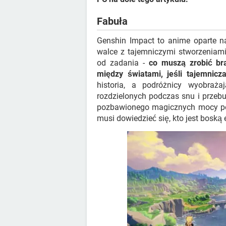
Fabuła
Genshin Impact to anime oparte na
walce z tajemniczymi stworzeniami
od zadania -
co muszą zrobić bra
między światami, jeśli tajemnicz
historia, a podróżnicy wyobrażaj
rozdzielonych podczas snu i przebud
pozbawionego magicznych mocy podr
musi dowiedzieć się, kto jest boską