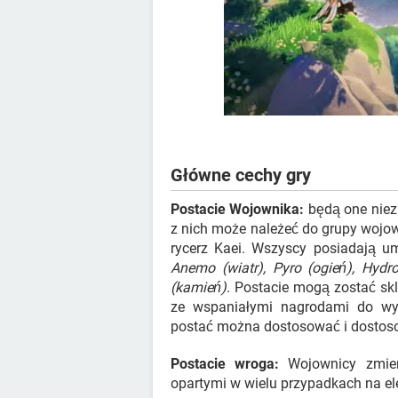
Główne cechy gry
Postacie Wojownika:
będą one niez
z nich może należeć do grupy wojown
rycerz Kaei. Wszyscy posiadają umi
Anemo (wiatr), Pyro (ogień), Hydro
(kamień)
. Postacie mogą zostać sk
ze wspaniałymi nagrodami do wyg
postać można dostosować i dostoso
Postacie wroga:
Wojownicy zmier
opartymi w wielu przypadkach na el