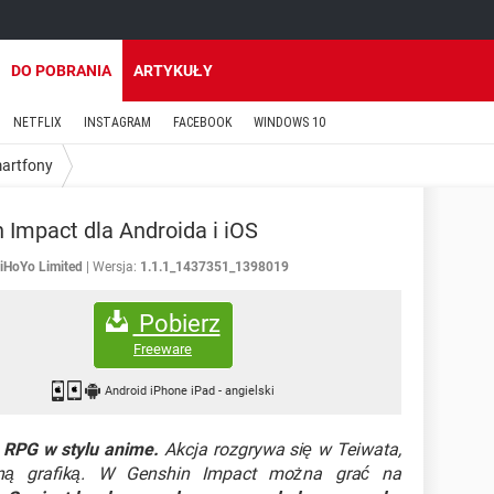
DO POBRANIA
ARTYKUŁY
NETFLIX
INSTAGRAM
FACEBOOK
WINDOWS 10
martfony
 Impact dla Androida i iOS
iHoYo Limited
Wersja:
1.1.1_1437351_1398019
Pobierz
Freeware
Android iPhone iPad
-
angielski
 RPG w stylu anime.
Akcja rozgrywa się w Teiwata,
kną grafiką. W Genshin Impact można grać na