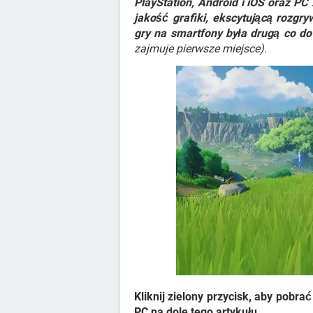
PlayStation, Android i iOS oraz PC
jakość grafiki, ekscytującą rozgr
gry na smartfony była drugą co do 
zajmuje pierwsze miejsce).
Kliknij zielony przycisk, aby pobra
PC na dole tego artykułu.