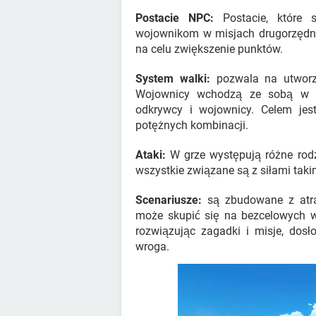
Postacie NPC:
Postacie, które 
wojownikom w misjach drugorzęd
na celu zwiększenie punktów.
System walki:
pozwala na utworze
Wojownicy wchodzą ze sobą w in
odkrywcy i wojownicy. Celem jes
potężnych kombinacji.
Ataki:
W grze występują różne rodz
wszystkie związane są z siłami taki
Scenariusze:
są zbudowane z atrak
może skupić się na bezcelowych w
rozwiązując zagadki i misje, dos
wroga.