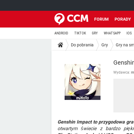
FORUM
PORADY
ANDROID
TIKTOK
GRY
WHATSAPP
IOS
Do pobrania
Gry
Gry na s
Genshin
Wydawca:
m
Genshin Impact to przygodowa gra
otwartym świecie z bardzo pię