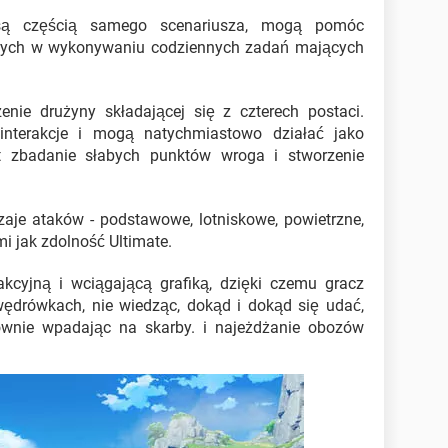
są częścią samego scenariusza, mogą pomóc
nych w wykonywaniu codziennych zadań mających
nie drużyny składającej się z czterech postaci.
terakcje i mogą natychmiastowo działać jako
t zbadanie słabych punktów wroga i stworzenie
aje ataków - podstawowe, lotniskowe, powietrzne,
mi jak zdolność Ultimate.
cyjną i wciągającą grafiką, dzięki czemu gracz
ędrówkach, nie wiedząc, dokąd i dokąd się udać,
łownie wpadając na skarby. i najeżdżanie obozów