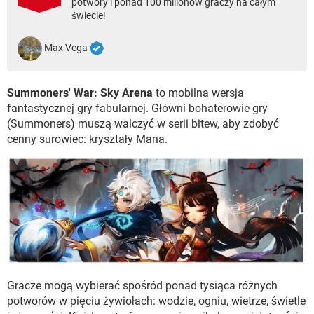
potwory i ponad 100 milionów graczy na całym
WINDOWS 10
świecie!
Max Vega
Summoners' War: Sky Arena
to mobilna wersja
fantastycznej gry fabularnej. Główni bohaterowie gry
(Summoners) muszą walczyć w serii bitew, aby zdobyć
cenny surowiec: kryształy Mana.
Gracze mogą wybierać spośród ponad tysiąca różnych
potworów w pięciu żywiołach: wodzie, ogniu, wietrze, świetle