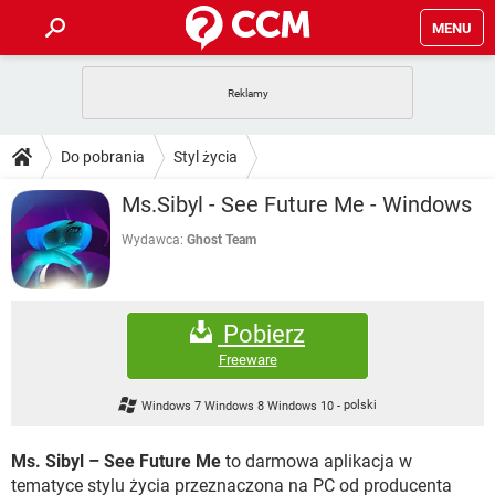
MENU
STRONA GŁÓWNA
YOUTUBE
TIKTOK
PORADY
Do pobrania
Styl życia
GRY
WHATSAPP
PlayStation
TIKTOK
DO POBRANIA
Ms.Sibyl - See Future Me - Windows
SPOTIFY
NETFLIX
GRY
WHATSAPP
INSTAGRAM
ANDROID
FACEBOOK
TIKTOK
Wydawca:
Ghost Team
FORUM
SPOTIFY
NETFLIX
WINDOWS 10
GRY
WHATSAPP
INSTAGRAM
COVID-19
FACEBOOK
TIKTOK
ARTYKUŁY
IOS
NETFLIX
Pobierz
WINDOWS 10
GRY
WHATSAPP
INSTAGRAM
COVID-19
FACEBOOK
TIKTOK
Freeware
SPOTIFY
NETFLIX
WINDOWS 10
GRY
WHATSAPP
Windows 7 Windows 8 Windows 10
-
polski
INSTAGRAM
FACEBOOK
SPOTIFY
NETFLIX
WINDOWS 10
Ms. Sibyl – See Future Me
to darmowa aplikacja w
INSTAGRAM
FACEBOOK
tematyce stylu życia przeznaczona na PC od producenta