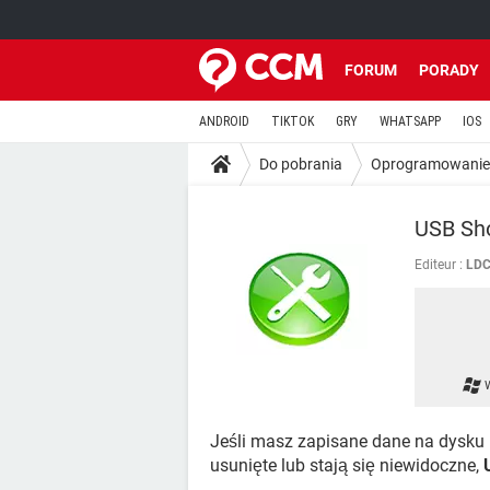
FORUM
PORADY
ANDROID
TIKTOK
GRY
WHATSAPP
IOS
Do pobrania
Oprogramowanie
USB Sh
Editeur :
LD
Jeśli masz zapisane dane na dysku 
usunięte lub stają się niewidoczne,