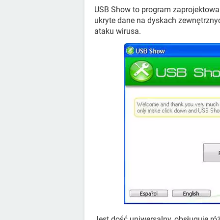
USB Show to program zaprojektowan
ukryte dane na dyskach zewnętrznyc
ataku wirusa.
Jest dość uniwersalny, obsługuje ró