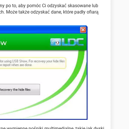
y po to, aby pomóc Ci odzyskać skasowane lub
h. Może także odzyskać dane, które padły ofiarą
żne wymienne nośniki multimedialne, takie jak dyski