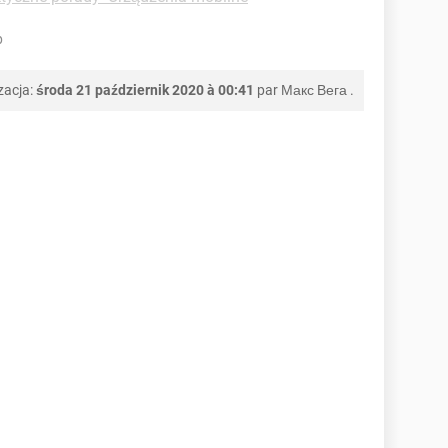
p
zacja:
środa 21 październik 2020 à 00:41
par
Макс Вега
.