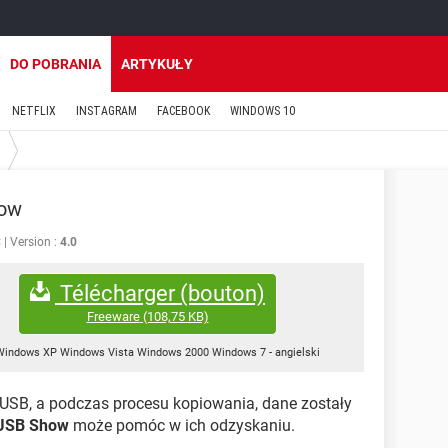
DO POBRANIA
ARTYKUŁY
NETFLIX
INSTAGRAM
FACEBOOK
WINDOWS 10
ow
C
Version :
4.0
Télécharger (bouton)
Freeware
(108,75 KB)
Windows XP Windows Vista Windows 2000 Windows 7
-
angielski
USB, a podczas procesu kopiowania, dane zostały
USB Show
może pomóc w ich odzyskaniu.