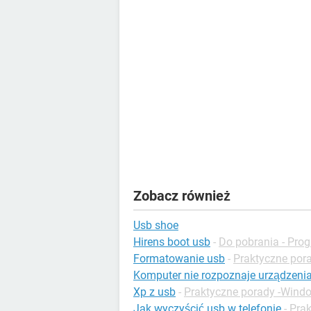
Zobacz również
Usb shoe
Hirens boot usb
-
Do pobrania - Pro
Formatowanie usb
-
Praktyczne por
Komputer nie rozpoznaje urządzeni
Xp z usb
-
Praktyczne porady -Wind
Jak wyczyścić usb w telefonie
-
Prak