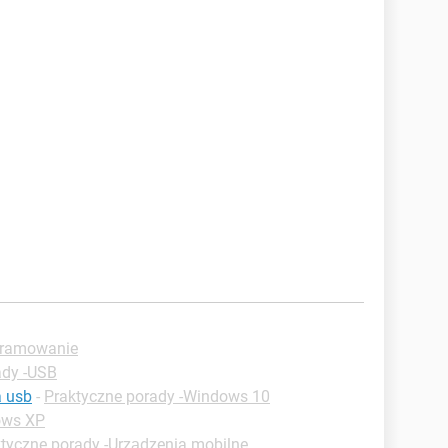
gramowanie
ady -USB
a usb
-
Praktyczne porady -Windows 10
ows XP
tyczne porady -Urządzenia mobilne