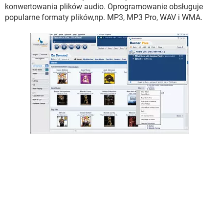
WINDOWS 10
konwertowania plików audio. Oprogramowanie obsługuje
popularne formaty plików,np. MP3, MP3 Pro, WAV i WMA.