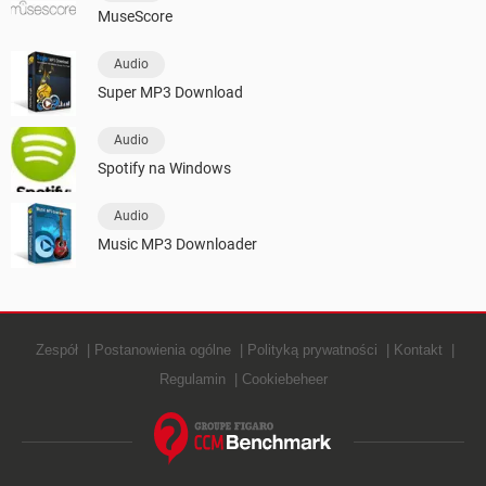
MuseScore
Audio
Super MP3 Download
Audio
Spotify na Windows
Audio
Music MP3 Downloader
Zespół
Postanowienia ogólne
Polityką prywatności
Kontakt
Regulamin
Cookiebeheer