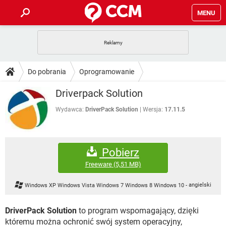
MENU
STRONA GŁÓWNA
YOUTUBE
TIKTOK
PORADY
Do pobrania
Oprogramowanie
GRY
WHATSAPP
PlayStation
TIKTOK
DO POBRANIA
Driverpack Solution
SPOTIFY
NETFLIX
GRY
WHATSAPP
INSTAGRAM
ANDROID
FACEBOOK
TIKTOK
Wydawca:
DriverPack Solution
Wersja:
17.11.5
FORUM
SPOTIFY
NETFLIX
WINDOWS 10
GRY
WHATSAPP
INSTAGRAM
COVID-19
FACEBOOK
TIKTOK
ARTYKUŁY
IOS
NETFLIX
Pobierz
WINDOWS 10
GRY
WHATSAPP
INSTAGRAM
COVID-19
FACEBOOK
TIKTOK
Freeware
(5,51 MB)
SPOTIFY
NETFLIX
WINDOWS 10
GRY
WHATSAPP
Windows XP Windows Vista Windows 7 Windows 8 Windows 10
-
angielski
INSTAGRAM
FACEBOOK
SPOTIFY
NETFLIX
WINDOWS 10
DriverPack Solution
to program wspomagający, dzięki
INSTAGRAM
FACEBOOK
któremu można ochronić swój system operacyjny,