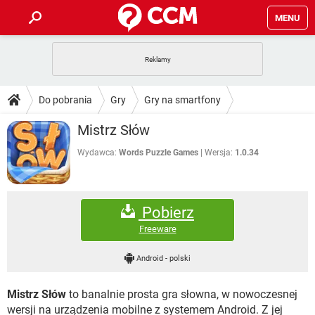
MENU
STRONA GŁÓWNA
YOUTUBE
TIKTOK
PORADY
Do pobrania
Gry
Gry na smartfony
GRY
WHATSAPP
PlayStation
TIKTOK
DO POBRANIA
Mistrz Słów
SPOTIFY
NETFLIX
GRY
WHATSAPP
INSTAGRAM
ANDROID
FACEBOOK
TIKTOK
Wydawca:
Words Puzzle Games
Wersja:
1.0.34
FORUM
SPOTIFY
NETFLIX
WINDOWS 10
GRY
WHATSAPP
INSTAGRAM
COVID-19
FACEBOOK
TIKTOK
ARTYKUŁY
IOS
NETFLIX
Pobierz
WINDOWS 10
GRY
WHATSAPP
INSTAGRAM
COVID-19
FACEBOOK
TIKTOK
Freeware
SPOTIFY
NETFLIX
WINDOWS 10
GRY
WHATSAPP
Android
-
polski
INSTAGRAM
FACEBOOK
SPOTIFY
NETFLIX
WINDOWS 10
Mistrz Słów
to banalnie prosta gra słowna, w nowoczesnej
INSTAGRAM
FACEBOOK
wersji na urządzenia mobilne z systemem Android. Z jej