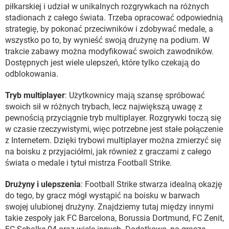
piłkarskiej i udział w unikalnych rozgrywkach na różnych
stadionach z całego świata. Trzeba opracować odpowiednią
strategię, by pokonać przeciwników i zdobywać medale, a
wszystko po to, by wynieść swoją drużynę na podium. W
trakcie zabawy można modyfikować swoich zawodników.
Dostępnych jest wiele ulepszeń, które tylko czekają do
odblokowania.
Tryb multiplayer
: Użytkownicy mają szansę spróbować
swoich sił w różnych trybach, lecz największą uwagę z
pewnością przyciągnie tryb multiplayer. Rozgrywki toczą się
w czasie rzeczywistymi, więc potrzebne jest stałe połączenie
z Internetem. Dzięki trybowi multiplayer można zmierzyć się
na boisku z przyjaciółmi, jak również z graczami z całego
świata o medale i tytuł mistrza Football Strike.
Drużyny i ulepszenia
: Football Strike stwarza idealną okazję
do tego, by gracz mógł wystąpić na boisku w barwach
swojej ulubionej drużyny. Znajdziemy tutaj między innymi
takie zespoły jak FC Barcelona, Borussia Dortmund, FC Zenit,