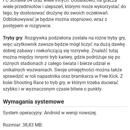
FC Schalke 04 oraz wiele innych. Dodatkowo, na gracza
wiele przedmiotów i ulepszeń, którymi może wykorzystać do
tego, by dostosować drużynę do swoich oczekiwań.
Odblokowywać je będzie można stopniowo, wraz z
postępem w rozgrywce.
Tryby gry
: Rozgrywka podzielona została na różne tryby gry,
więc użytkownik zawsze będzie mógł liczyć na dużą dawkę
dobrej zabawy i niekończącą się rozrywkę. Znaleźć tutaj
można między innymi tryb kariery, gdzie podróżuje się po
różnych stadionach z całego świata i bierze udział w
unikalnych wyzwaniach. Swoje umiejętności można także
sprawdzić w roli napastnika oraz bramkarza w Free Kick. Z
kolei Shooting Race to tryb gry, w którym trzeba docierać
szybko i w wyznaczonym czasie bitwie o punkty.
Wymagania systemowe
System operacyjny: Android w wersji nowszej.
Rozmiar: 38,83 MB.