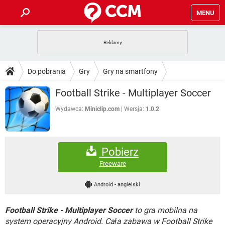
MENU
STRONA GŁÓWNA
YOUTUBE
TIKTOK
PORADY
Do pobrania
Gry
Gry na smartfony
GRY
WHATSAPP
PlayStation
TIKTOK
DO POBRANIA
Football Strike - Multiplayer Soccer
SPOTIFY
NETFLIX
GRY
WHATSAPP
INSTAGRAM
ANDROID
FACEBOOK
TIKTOK
Wydawca:
Miniclip.com
Wersja:
1.0.2
FORUM
SPOTIFY
NETFLIX
WINDOWS 10
GRY
WHATSAPP
INSTAGRAM
COVID-19
FACEBOOK
TIKTOK
ARTYKUŁY
IOS
NETFLIX
Pobierz
WINDOWS 10
GRY
WHATSAPP
INSTAGRAM
COVID-19
FACEBOOK
TIKTOK
Freeware
SPOTIFY
NETFLIX
WINDOWS 10
GRY
WHATSAPP
Android
-
angielski
INSTAGRAM
FACEBOOK
SPOTIFY
NETFLIX
WINDOWS 10
Football Strike - Multiplayer Soccer
to gra mobilna na
INSTAGRAM
FACEBOOK
system operacyjny Android. Cała zabawa w Football Strike