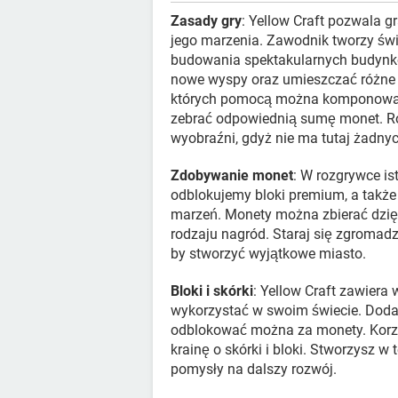
Zasady gry
: Yellow Craft pozwala g
jego marzenia. Zawodnik tworzy św
budowania spektakularnych budynk
nowe wyspy oraz umieszczać różne 
których pomocą można komponować z
zebrać odpowiednią sumę monet. Roz
wyobraźni, gdyż nie ma tutaj żadny
Zdobywanie monet
: W rozgrywce is
odblokujemy bloki premium, a także
marzeń. Monety można zbierać dzię
rodzaju nagród. Staraj się zgromadz
by stworzyć wyjątkowe miasto.
Bloki i skórki
: Yellow Craft zawiera
wykorzystać w swoim świecie. Doda
odblokować można za monety. Korzy
krainę o skórki i bloki. Stworzysz 
pomysły na dalszy rozwój.