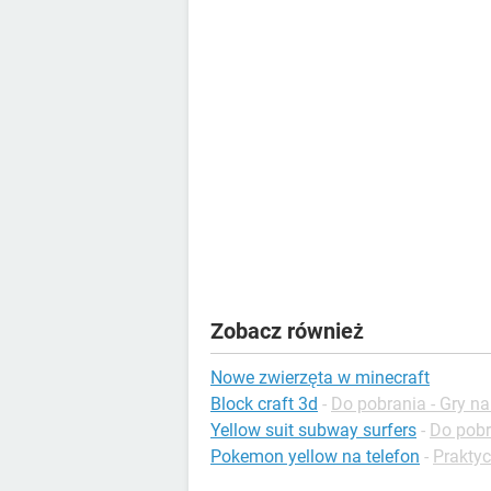
Zobacz również
Nowe zwierzęta w minecraft
Block craft 3d
-
Do pobrania - Gry n
Yellow suit subway surfers
-
Do pobr
Pokemon yellow na telefon
-
Praktyc