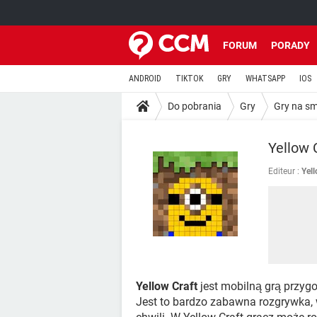
FORUM
PORADY
ANDROID
TIKTOK
GRY
WHATSAPP
IOS
Do pobrania
Gry
Gry na s
Yellow 
Editeur :
Yell
Yellow Craft
jest mobilną grą przyg
Jest to bardzo zabawna rozgrywka,