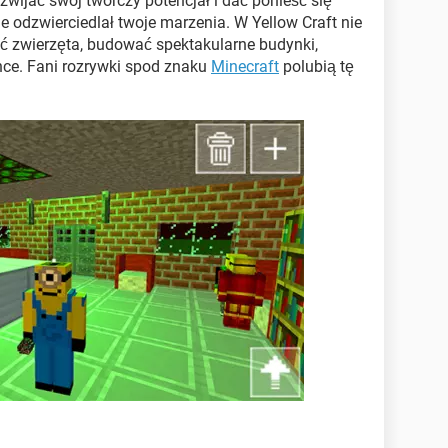
zwijać swój twórczy potencjał i dać ponieść się
e odzwierciedlał twoje marzenia. W Yellow Craft nie
ć zwierzęta, budować spektakularne budynki,
hce. Fani rozrywki spod znaku
Minecraft
polubią tę