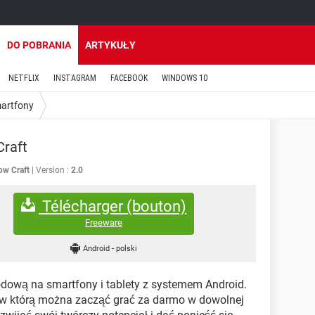
DO POBRANIA
ARTYKUŁY
NETFLIX
INSTAGRAM
FACEBOOK
WINDOWS 10
martfony
Craft
ow Craft
Version :
2.0
Télécharger (bouton)
Freeware
Android
-
polski
odową na smartfony i tablety z systemem Android.
 w którą można zacząć grać za darmo w dowolnej