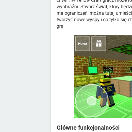
chwili. W Yellow Craft gracz może ro
wyobraźni. Stwórz świat, który będzi
ma ograniczeń, można tutaj umieści
tworzyć nowe wyspy i co tylko się c
grę!
Główne funkcjonalności