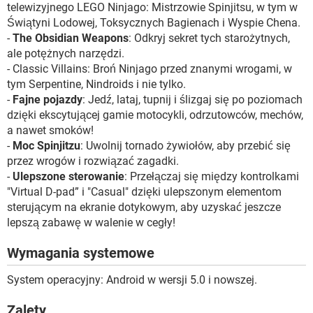
telewizyjnego LEGO Ninjago: Mistrzowie Spinjitsu, w tym w
Świątyni Lodowej, Toksycznych Bagienach i Wyspie Chena.
-
The Obsidian Weapons
: Odkryj sekret tych starożytnych,
ale potężnych narzędzi.
- Classic Villains: Broń Ninjago przed znanymi wrogami, w
tym Serpentine, Nindroids i nie tylko.
-
Fajne pojazdy
: Jedź, lataj, tupnij i ślizgaj się po poziomach
dzięki ekscytującej gamie motocykli, odrzutowców, mechów,
a nawet smoków!
-
Moc Spinjitzu
: Uwolnij tornado żywiołów, aby przebić się
przez wrogów i rozwiązać zagadki.
-
Ulepszone sterowanie
: Przełączaj się między kontrolkami
"Virtual D-pad” i "Casual" dzięki ulepszonym elementom
sterującym na ekranie dotykowym, aby uzyskać jeszcze
lepszą zabawę w walenie w cegły!
Wymagania systemowe
System operacyjny: Android w wersji 5.0 i nowszej.
Zalety