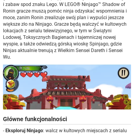
WINDOWS 10
i zabaw spod znaku Lego. W LEGO® Ninjago™ Shadow of
Ronin gracze muszą pomóc ninja odzyskać wspomnienia i
moce, zanim Ronin zrealizuje swój plan i wypuści jeszcze
większe zło na Ninjago. Gracze będą walczyć w kultowych
lokacjach z serialu telewizyjnego, w tym w Świątyni
Lodowej, Toksycznych Bagienach i tajemniczej nowej
wyspie, a także odwiedzą górską wioskę Spinjago, gdzie
Ninjas aktualnie trenują z Wielkim Sensei Dareth i Sensei
Wu.
Główne funkcjonalności
-
Eksploruj Ninjago
: walcz w kultowych miejscach z serialu