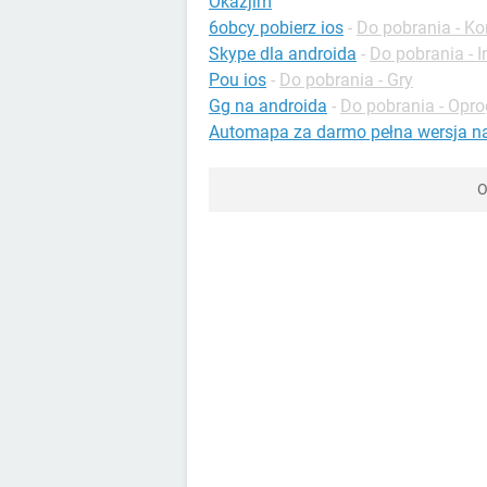
Okazjim
6obcy pobierz ios
-
Do pobrania - K
Skype dla androida
-
Do pobrania - I
Pou ios
-
Do pobrania - Gry
Gg na androida
-
Do pobrania - Opr
Automapa za darmo pełna wersja n
O