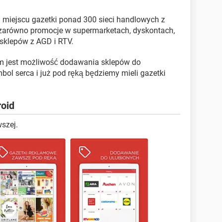
m miejscu gazetki ponad 300 sieci handlowych z
j zarówno promocje w supermarketach, dyskontach,
 sklepów z AGD i RTV.
m jest możliwość dodawania sklepów do
ol serca i już pod ręką będziemy mieli gazetki
oid
szej.