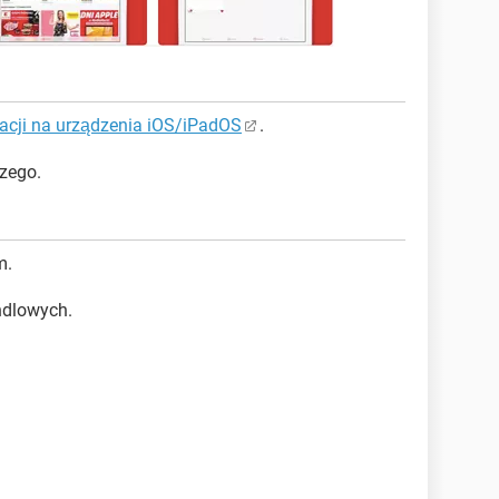
kacji na urządzenia iOS/iPadOS
.
zego.
m.
ndlowych.