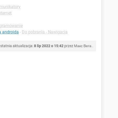
omunikatory
nternet
ogramowanie
a androida
-
Do pobrania - Nawigacja
statnia aktualizacja:
8 lip 2022 o 15:42
przez
Макс Вега
.