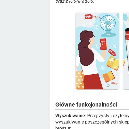
oraz z iOS/iPadOS.
Główne funkcjonalności
Wyszukiwanie
: Przejrzysty i czyt
wyszukiwanie poszczególnych sklepó
broszur.