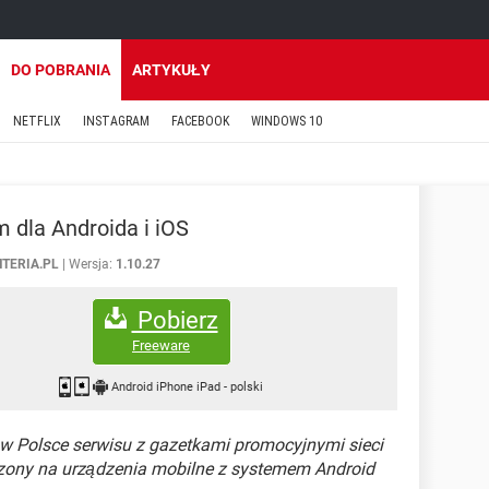
DO POBRANIA
ARTYKUŁY
NETFLIX
INSTAGRAM
FACEBOOK
WINDOWS 10
 dla Androida i iOS
NTERIA.PL
Wersja:
1.10.27
Pobierz
Freeware
Android iPhone iPad
-
polski
 w Polsce serwisu z gazetkami promocyjnymi sieci
zony na urządzenia mobilne z systemem Android