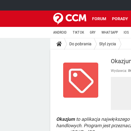
FORUM
PORADY
ANDROID
TIKTOK
GRY
WHATSAPP
IOS
Do pobrania
Styl życia
Okazjum
Wydawca:
I
Okazjum
to aplikacja największego
handlowych. Program jest przeznac