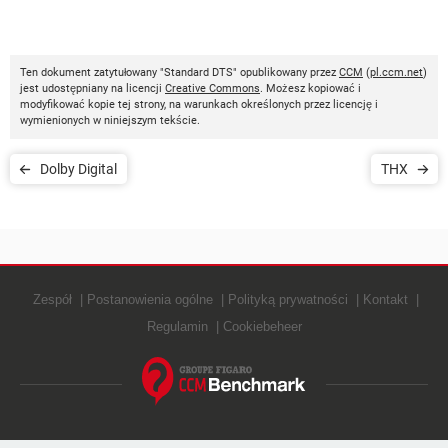
Ten dokument zatytułowany "Standard DTS" opublikowany przez
CCM
(
pl.ccm.net
)
jest udostępniany na licencji
Creative Commons
. Możesz kopiować i
modyfikować kopie tej strony, na warunkach określonych przez licencję i
wymienionych w niniejszym tekście.
Dolby Digital
THX
Zespół
Postanowienia ogólne
Polityką prywatności
Kontakt
Regulamin
Cookiebeheer