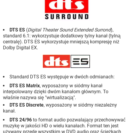
DTS ES
(
Digital Theater Sound Extended Surrond
),
standard 6.1: wykorzystuje dodatkowy tylny kanał (tylną
centralę). DTS ES wykorzystuje mniejszą kompresję niż
Dolby Digital EX.
Standard DTS ES występuje w dwóch odmianach:
DTS ES Matrix
, wyposażony w siódmy kanał
interpolowany dzięki dwóm kanałom głównym. To
właśnie nazywa się "wirtualizacją".
DTS ES Discrete
, wyposażony w siódmy niezależny
kanał.
DTS 24/96
to format audio pozwalający przechowywać
muzykę w jakości HD o wielu kanałach. Format ten jest
używany przede wszystkim w DVD audio oraz ścieżkach