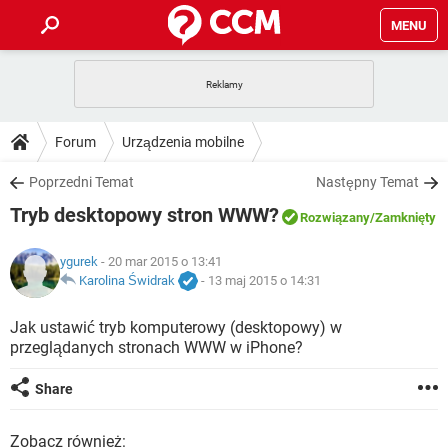
MENU
STRONA GŁÓWNA
YOUTUBE
TIKTOK
PORADY
Forum
Urządzenia mobilne
GRY
WHATSAPP
PlayStation
TIKTOK
DO POBRANIA
Poprzedni Temat
Następny Temat
SPOTIFY
NETFLIX
GRY
WHATSAPP
Tryb desktopowy stron WWW?
INSTAGRAM
ANDROID
FACEBOOK
TIKTOK
Rozwiązany
/Zamknięty
FORUM
SPOTIFY
NETFLIX
WINDOWS 10
GRY
WHATSAPP
ygurek
- 20 mar 2015 o 13:41
INSTAGRAM
COVID-19
FACEBOOK
TIKTOK
ARTYKUŁY
Karolina Świdrak
-
13 maj 2015 o 14:31
IOS
NETFLIX
WINDOWS 10
GRY
WHATSAPP
INSTAGRAM
COVID-19
FACEBOOK
TIKTOK
Jak ustawić tryb komputerowy (desktopowy) w
SPOTIFY
NETFLIX
przeglądanych stronach WWW w iPhone?
WINDOWS 10
GRY
WHATSAPP
INSTAGRAM
FACEBOOK
SPOTIFY
NETFLIX
Share
WINDOWS 10
INSTAGRAM
FACEBOOK
Zobacz również: